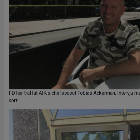
FD har träffat AIK:s chefsscout Tobias Ackerman. Intervj
kort!