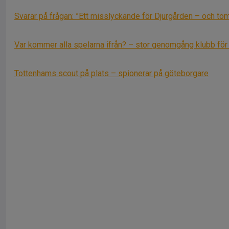
Svarar på frågan: ”Ett misslyckande för Djurgården – och t
Var kommer alla spelarna ifrån? – stor genomgång klubb för
Tottenhams scout på plats – spionerar på göteborgare