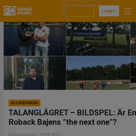
Hoppa
till
Prenumerera
Logga in
innehåll
ALLSVENSKAN
TALANGLÄGRET – BILDSPEL: Är Em
Roback Bajens ”the next one”?
Publicerad juli 5, 2018 15:51