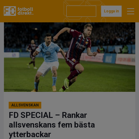
Hoppa
till
Prenumerera
Logga in
innehåll
ALLSVENSKAN
FD SPECIAL – Rankar
allsvenskans fem bästa
ytterbackar