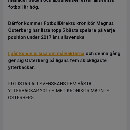
månader sedan och abstinensen efter allsvensk
fotboll är hög.
Därför kommer FotbollDirekts krönikör Magnus
Österberg här lista topp 5 bästa spelare på varje
position under 2017 års allsvenska.
I går kunde ni läsa om målvakterna
och denna gång
ger sig Österberg på ligans fem skickligaste
ytterbackar.
FD LISTAR ALLSVENSKANS FEM BÄSTA
YTTERBACKAR 2017 – MED KRÖNIKÖR MAGNUS
ÖSTERBERG