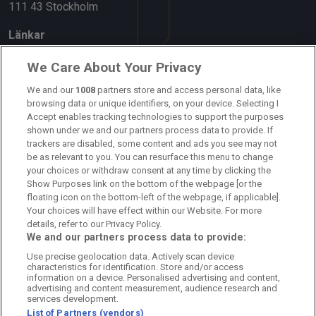
111 43 Stockholm
Länkar
Om oss
We Care About Your Privacy
Kontakta oss
We and our
1008
partners store and access personal data, like
browsing data or unique identifiers, on your device. Selecting I
Accept enables tracking technologies to support the purposes
Kundtjänst
shown under we and our partners process data to provide. If
trackers are disabled, some content and ads you see may not
Sponsor: Rekatochklart
be as relevant to you. You can resurface this menu to change
your choices or withdraw consent at any time by clicking the
Annonsera på Fotbolldirekt
Show Purposes link on the bottom of the webpage [or the
floating icon on the bottom-left of the webpage, if applicable].
Redaktionell policy
Your choices will have effect within our Website. For more
details, refer to our Privacy Policy.
Personuppgiftspolicy
We and our partners process data to provide:
Use precise geolocation data. Actively scan device
Cookiepolicy
characteristics for identification. Store and/or access
information on a device. Personalised advertising and content,
Arkiv
advertising and content measurement, audience research and
services development.
List of Partners (vendors)