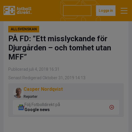
Hoppa
till
Prenumerera
Logga in
innehåll
ALLSVENSKAN
PÅ FD: ”Ett misslyckande för
Djurgården – och tomhet utan
MFF”
Publicerad juli 4, 2018 16:31
Senast Redigerad Oktober 31, 2019 14:13
Casper Nordqvist
Reporter
Följ Fotbolldirekt på
Google news