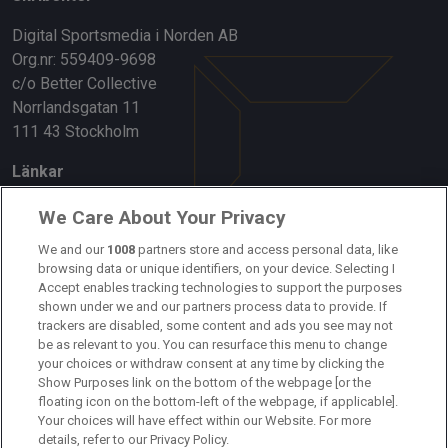
Digital Sportsmedia i Norden AB
Org.nr: 559409-9698
c/o Better Collective
Norrlandsgatan 11
111 43 Stockholm
Länkar
Om oss
We Care About Your Privacy
Kontakta oss
We and our
1008
partners store and access personal data, like
browsing data or unique identifiers, on your device. Selecting I
Accept enables tracking technologies to support the purposes
Kundtjänst
shown under we and our partners process data to provide. If
trackers are disabled, some content and ads you see may not
Sponsor: Rekatochklart
be as relevant to you. You can resurface this menu to change
your choices or withdraw consent at any time by clicking the
Annonsera på Fotbolldirekt
Show Purposes link on the bottom of the webpage [or the
floating icon on the bottom-left of the webpage, if applicable].
Redaktionell policy
Your choices will have effect within our Website. For more
details, refer to our Privacy Policy.