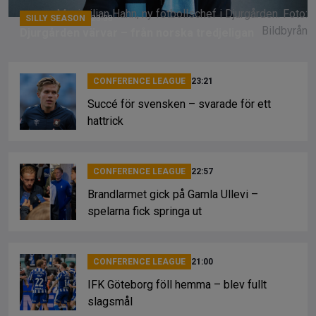
Maximilian Hahn, ny fotbollschef i Djurgården. Foto:
SILLY SEASON
23:38
Bildbyrån
Djurgården värvar – från norska tredjeligan
CONFERENCE LEAGUE
23:21
Succé för svensken – svarade för ett
hattrick
CONFERENCE LEAGUE
22:57
Brandlarmet gick på Gamla Ullevi –
spelarna fick springa ut
CONFERENCE LEAGUE
21:00
IFK Göteborg föll hemma – blev fullt
slagsmål