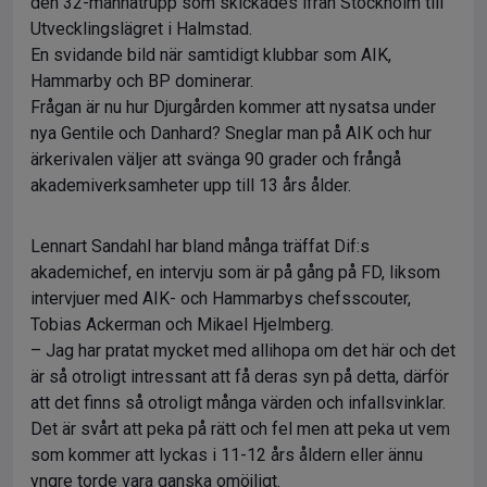
den 32-mannatrupp som skickades ifrån Stockholm till
Utvecklingslägret i Halmstad.
En svidande bild när samtidigt klubbar som AIK,
Hammarby och BP dominerar.
Frågan är nu hur Djurgården kommer att nysatsa under
nya Gentile och Danhard? Sneglar man på AIK och hur
ärkerivalen väljer att svänga 90 grader och frångå
akademiverksamheter upp till 13 års ålder.
Lennart Sandahl har bland många träffat Dif:s
akademichef, en intervju som är på gång på FD, liksom
intervjuer med AIK- och Hammarbys chefsscouter,
Tobias Ackerman och Mikael Hjelmberg.
– Jag har pratat mycket med allihopa om det här och det
är så otroligt intressant att få deras syn på detta, därför
att det finns så otroligt många värden och infallsvinklar.
Det är svårt att peka på rätt och fel men att peka ut vem
som kommer att lyckas i 11-12 års åldern eller ännu
yngre torde vara ganska omöjligt.