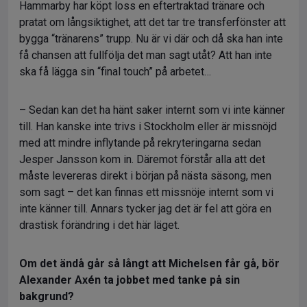
Hammarby har köpt loss en eftertraktad tränare och
pratat om långsiktighet, att det tar tre transferfönster att
bygga “tränarens” trupp. Nu är vi där och då ska han inte
få chansen att fullfölja det man sagt utåt? Att han inte
ska få lägga sin “final touch” på arbetet…
– Sedan kan det ha hänt saker internt som vi inte känner
till. Han kanske inte trivs i Stockholm eller är missnöjd
med att mindre inflytande på rekryteringarna sedan
Jesper Jansson kom in. Däremot förstår alla att det
måste levereras direkt i början på nästa säsong, men
som sagt – det kan finnas ett missnöje internt som vi
inte känner till. Annars tycker jag det är fel att göra en
drastisk förändring i det här läget.
Om det ändå går så långt att Michelsen får gå, bör
Alexander Axén ta jobbet med tanke på sin
bakgrund?