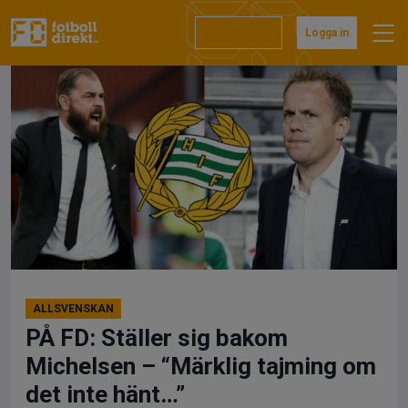
Hoppa
till
Prenumerera
Logga in
innehåll
ALLSVENSKAN
PÅ FD: Ställer sig bakom
Michelsen – “Märklig tajming om
det inte hänt…”