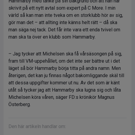
Hammarby med tanke på sin bakgrund och att han har
skrivit på ett nytt avtal som expert på C More. I min
värld så kan man inte tveka om en storklubb hör av sig,
gör man det – att allting inte känns helt rätt – då ska
man säga nej tack. Det får inte vara ett enda tvivel om
man ska ta över en klubb som Hammarby.
– Jag tycker att Michelsen ska få vårsäsongen på sig,
fram till VM-uppehållet, om det inte ser bättre ut i det
läget så bör Hammarby börja titta på andra namn. Men
återigen, det kan ju finnas något bakomliggande skäl till
att dessa uppgifter kommer ut nu. Av det som är känt
utåt så tycker jag att Hammarby ska lugna sig och låta
Michelsen köra våren, säger FD:s krönikör Magnus
Österberg.
Den här artikeln handlar om: