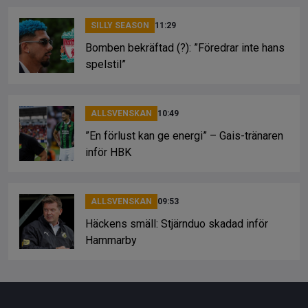
SILLY SEASON
11:29
Bomben bekräftad (?): ”Föredrar inte hans
spelstil”
ALLSVENSKAN
10:49
”En förlust kan ge energi” – Gais-tränaren
inför HBK
ALLSVENSKAN
09:53
Häckens smäll: Stjärnduo skadad inför
Hammarby