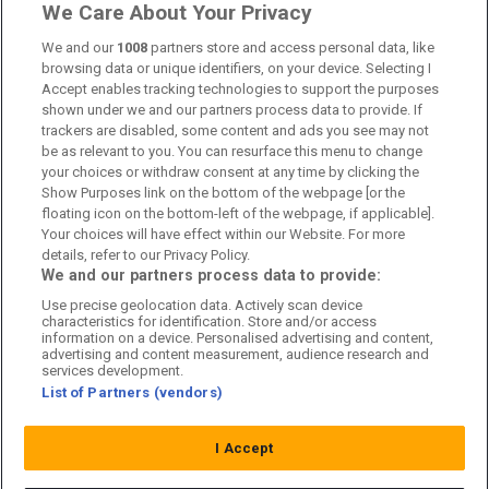
Om oss
We Care About Your Privacy
Kontakta oss
We and our
1008
partners store and access personal data, like
browsing data or unique identifiers, on your device. Selecting I
Accept enables tracking technologies to support the purposes
Kundtjänst
shown under we and our partners process data to provide. If
trackers are disabled, some content and ads you see may not
Sponsor: Rekatochklart
be as relevant to you. You can resurface this menu to change
your choices or withdraw consent at any time by clicking the
Annonsera på Fotbolldirekt
Show Purposes link on the bottom of the webpage [or the
floating icon on the bottom-left of the webpage, if applicable].
Redaktionell policy
Your choices will have effect within our Website. For more
details, refer to our Privacy Policy.
Personuppgiftspolicy
We and our partners process data to provide:
Use precise geolocation data. Actively scan device
Cookiepolicy
characteristics for identification. Store and/or access
information on a device. Personalised advertising and content,
Arkiv
advertising and content measurement, audience research and
services development.
List of Partners (vendors)
I Accept