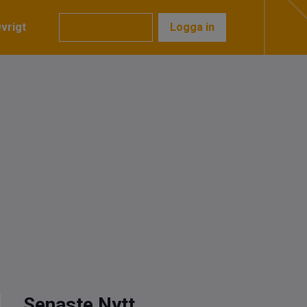
vrigt
Prenumerera
Logga in
Senaste Nytt