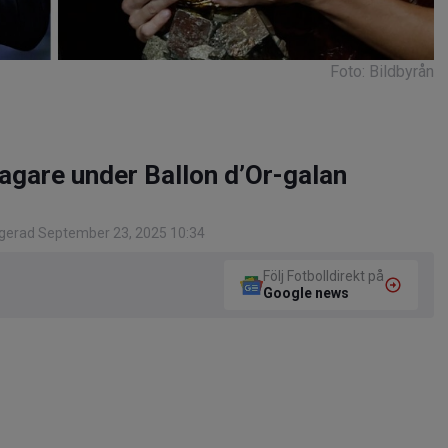
Foto: Bildbyrån
tagare under Ballon d’Or-galan
gerad September 23, 2025 10:34
Följ Fotbolldirekt på
Google news