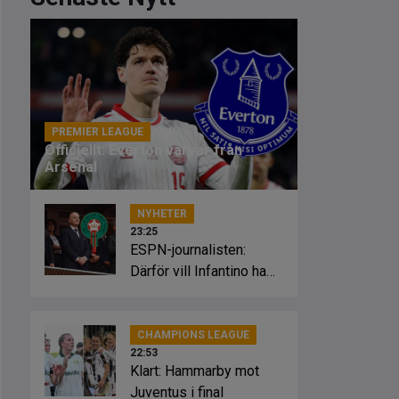
PREMIER LEAGUE
23:46
Officiellt: Everton värvar från
Arsenal
NYHETER
23:25
ESPN-journalisten:
Därför vill Infantino ha
Marockos stöd
CHAMPIONS LEAGUE
22:53
Klart: Hammarby mot
Juventus i final