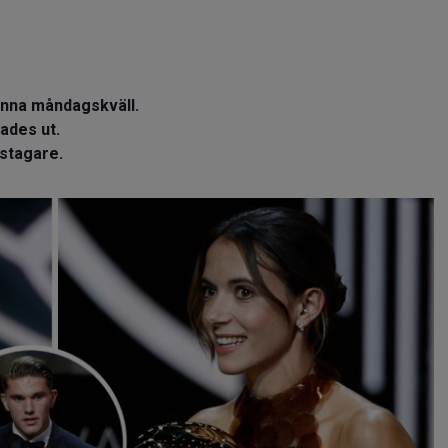
enna måndagskväll.
ades ut.
istagare.