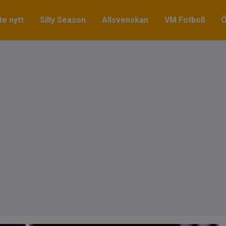
e nytt
Silly Season
Allsvenskan
VM Fotboll
Ö