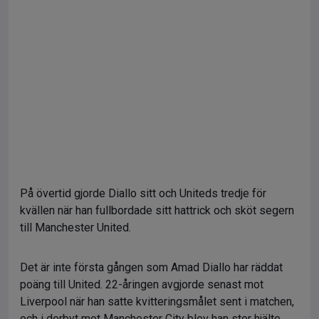
På övertid gjorde Diallo sitt och Uniteds tredje för
kvällen när han fullbordade sitt hattrick och sköt segern
till Manchester United.
Det är inte första gången som Amad Diallo har räddat
poäng till United. 22-åringen avgjorde senast mot
Liverpool när han satte kvitteringsmålet sent i matchen,
och i derbyt mot Manchester City blev han stor hjälte