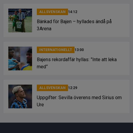
ALLSVENSKAN
14:12
Bänkad för Bajen – hyllades ändå på
3Arena
INTERNATIONELLT
13:00
Bajens rekordaffär hyllas: ”Inte att leka
med”
ALLSVENSKAN
12:29
Uppgifter: Sevilla överens med Sirius om
Ure