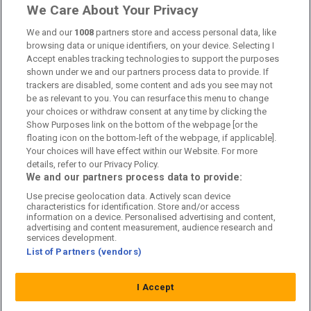
Om oss
We Care About Your Privacy
Kontakta oss
We and our
1008
partners store and access personal data, like
browsing data or unique identifiers, on your device. Selecting I
Accept enables tracking technologies to support the purposes
Kundtjänst
shown under we and our partners process data to provide. If
trackers are disabled, some content and ads you see may not
Sponsor: Rekatochklart
be as relevant to you. You can resurface this menu to change
your choices or withdraw consent at any time by clicking the
Annonsera på Fotbolldirekt
Show Purposes link on the bottom of the webpage [or the
floating icon on the bottom-left of the webpage, if applicable].
Redaktionell policy
Your choices will have effect within our Website. For more
details, refer to our Privacy Policy.
Personuppgiftspolicy
We and our partners process data to provide:
Use precise geolocation data. Actively scan device
Cookiepolicy
characteristics for identification. Store and/or access
information on a device. Personalised advertising and content,
Arkiv
advertising and content measurement, audience research and
services development.
List of Partners (vendors)
I Accept