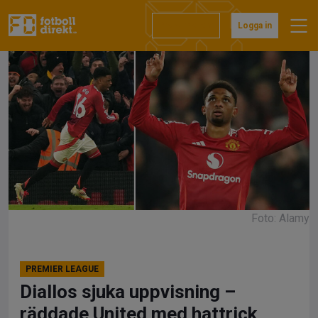
Hoppa
till
Prenumerera
Logga in
innehåll
Foto: Alamy
PREMIER LEAGUE
Diallos sjuka uppvisning –
räddade United med hattrick