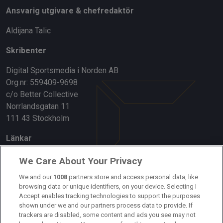
Ansvarig utgivare & chefredaktör
Aldijana Talic
Skribenter
Digital Sportsmedia i Norden AB
Org.nr: 559409-9698
c/o Better Collective
Norrlandsgatan 11
111 43 Stockholm
Länkar
Om oss
We Care About Your Privacy
We and our
1008
partners store and access personal data, like
Kontakta oss
browsing data or unique identifiers, on your device. Selecting I
Accept enables tracking technologies to support the purposes
Kundtjänst
shown under we and our partners process data to provide. If
trackers are disabled, some content and ads you see may not
Sponsor: Rekatochklart