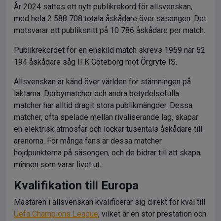
År 2024 sattes ett nytt publikrekord för allsvenskan,
med hela 2 588 708 totala åskådare över säsongen. Det
motsvarar ett publiksnitt på 10 786 åskådare per match.
Publikrekordet för en enskild match skrevs 1959 när 52
194 åskådare såg IFK Göteborg mot Örgryte IS.
Allsvenskan är känd över världen för stämningen på
läktarna. Derbymatcher och andra betydelsefulla
matcher har alltid dragit stora publikmängder. Dessa
matcher, ofta spelade mellan rivaliserande lag, skapar
en elektrisk atmosfär och lockar tusentals åskådare till
arenorna. För många fans är dessa matcher
höjdpunkterna på säsongen, och de bidrar till att skapa
minnen som varar livet ut.
Kvalifikation till Europa
Mästaren i allsvenskan kvalificerar sig direkt för kval till
Uefa Champions League
, vilket är en stor prestation och