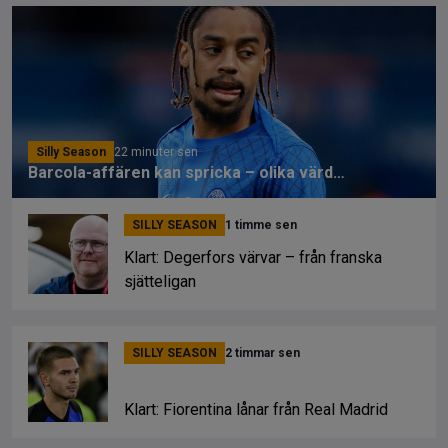
Silly Season
22 minuter sen
Barcola-affären kan spricka – olika värdering från klubbarna
SILLY SEASON
1 timme sen
Klart: Degerfors värvar – från franska
sjätteligan
SILLY SEASON
2 timmar sen
Klart: Fiorentina lånar från Real Madrid