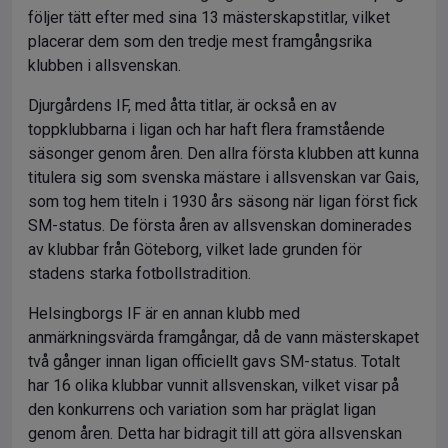
följer tätt efter med sina 13 mästerskapstitlar, vilket
placerar dem som den tredje mest framgångsrika
klubben i allsvenskan.
Djurgårdens IF, med åtta titlar, är också en av
toppklubbarna i ligan och har haft flera framstående
säsonger genom åren. Den allra första klubben att kunna
titulera sig som svenska mästare i allsvenskan var Gais,
som tog hem titeln i 1930 års säsong när ligan först fick
SM-status. De första åren av allsvenskan dominerades
av klubbar från Göteborg, vilket lade grunden för
stadens starka fotbollstradition.
Helsingborgs IF är en annan klubb med
anmärkningsvärda framgångar, då de vann mästerskapet
två gånger innan ligan officiellt gavs SM-status. Totalt
har 16 olika klubbar vunnit allsvenskan, vilket visar på
den konkurrens och variation som har präglat ligan
genom åren. Detta har bidragit till att göra allsvenskan