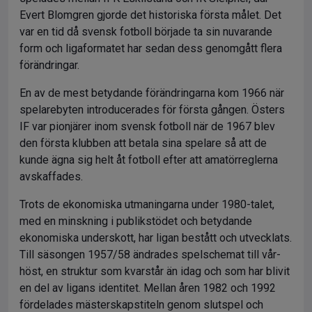
Evert Blomgren gjorde det historiska första målet. Det
var en tid då svensk fotboll började ta sin nuvarande
form och ligaformatet har sedan dess genomgått flera
förändringar.
En av de mest betydande förändringarna kom 1966 när
spelarebyten introducerades för första gången. Östers
IF var pionjärer inom svensk fotboll när de 1967 blev
den första klubben att betala sina spelare så att de
kunde ägna sig helt åt fotboll efter att amatörreglerna
avskaffades.
Trots de ekonomiska utmaningarna under 1980-talet,
med en minskning i publikstödet och betydande
ekonomiska underskott, har ligan bestått och utvecklats.
Till säsongen 1957/58 ändrades spelschemat till vår-
höst, en struktur som kvarstår än idag och som har blivit
en del av ligans identitet. Mellan åren 1982 och 1992
fördelades mästerskapstiteln genom slutspel och