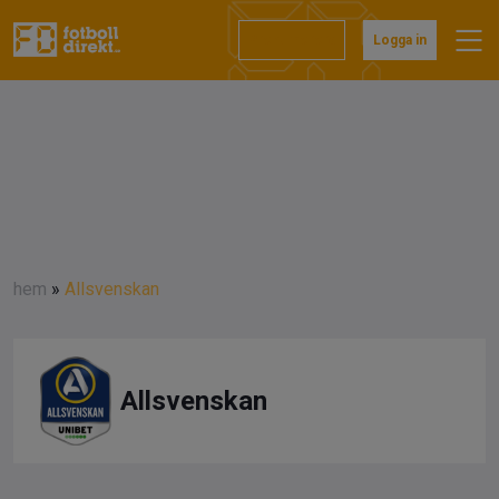
Prenumerera
Logga in
hem
»
Allsvenskan
Allsvenskan