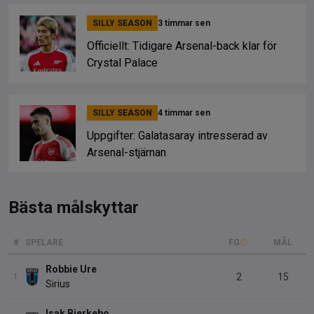
SILLY SEASON
3 timmar sen
Officiellt: Tidigare Arsenal-back klar för
Crystal Palace
SILLY SEASON
4 timmar sen
Uppgifter: Galatasaray intresserad av
Arsenal-stjärnan