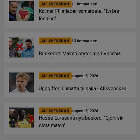
ALLSVENSKAN
11 timmar sen
Kalmar FF inleder samarbete: ”En bra
lösning”
ALLSVENSKAN
13 timmar sen
Beskedet: Malmö bryter med Vecchia
ALLSVENSKAN
augusti 5, 2026
Uppgifter: Liimatta tillbaka i Allsvenskan
ALLSVENSKAN
augusti 5, 2026
Hasse Larssons nya besked: ”Gjort sin
sista match”