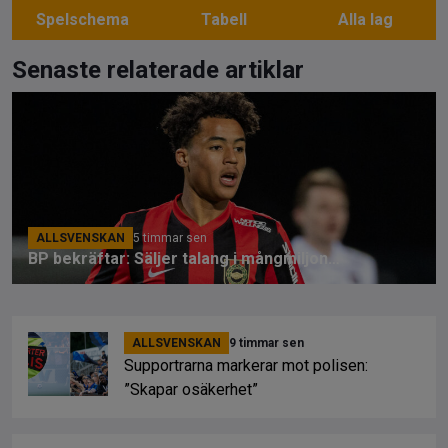
Spelschema
Tabell
Alla lag
Senaste relaterade artiklar
ALLSVENSKAN
5 timmar sen
BP bekräftar: Säljer talang i mångmiljonaffär
ALLSVENSKAN
9 timmar sen
Supportrarna markerar mot polisen:
”Skapar osäkerhet”