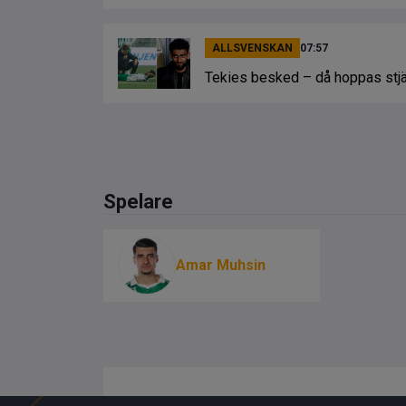
ALLSVENSKAN
07:57
Tekies besked – då hoppas stjärn
Spelare
Amar Muhsin