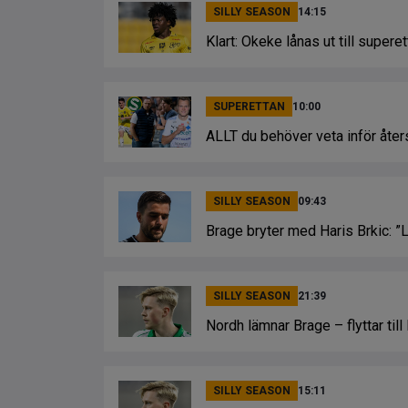
SILLY SEASON
14:15
Klart: Okeke lånas ut till supere
SUPERETTAN
10:00
ALLT du behöver veta inför åter
SILLY SEASON
09:43
Brage bryter med Haris Brkic: ”L
SILLY SEASON
21:39
Nordh lämnar Brage – flyttar til
SILLY SEASON
15:11