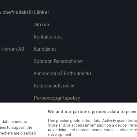
& chefredaktör
Länkar
Om oss
Kontakta oss
i Norden AB
Kundtjänst
Sponsor: Rekatochklart
Annonsera på Fotbolldirekt
Redaktionell policy
Personuppgiftspolicy
Cookiepolicy
We and our partners process data to provi
Use precise geolocation data. Actively scan device 
 data or unique
Arkiv
Store and/or access information on a device. Pers
gies to support the
advertising and content measurement, audience re
rackers are disabled,
development.