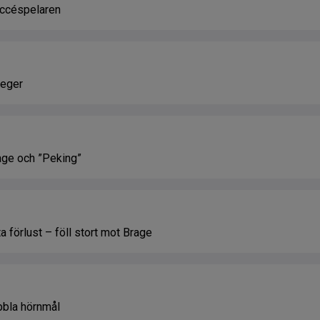
uccéspelaren
seger
age och ”Peking”
 förlust – föll stort mot Brage
bbla hörnmål