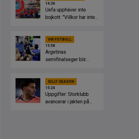
16:26
Uefa upphäver inte
bojkott: ”Villkor har inte
uppfyllts”
VM FOTBOLL
15:58
Argetinas
semifinalseger blir
nationell helgdag
SILLY SEASON
15:24
Uppgifter: Storklubb
avancerar i jakten på
Bardghji