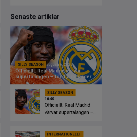
Senaste artiklar
SILLY SEASON
augusti 6, 2026
Officiellt: Real Madrid värvar
supertalangen – för 1,5 miljarder
SILLY SEASON
16:40
Officiellt: Real Madrid
värvar supertalangen –
för 1,5 miljarder
INTERNATIONELLT