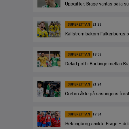
Uppgifter: Brage väntas sälja s
SUPERETTAN
21:23
Källström bakom Falkenbergs 
SUPERETTAN
18:58
Delad pott i Borlänge mellan Br
SUPERETTAN
21:24
Örebro åkte på säsongens första
SUPERETTAN
17:34
Helsingborg sänkte Brage – du