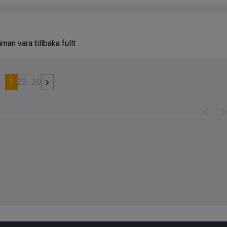
an vara tillbaka fullt
1
2
3
…
20