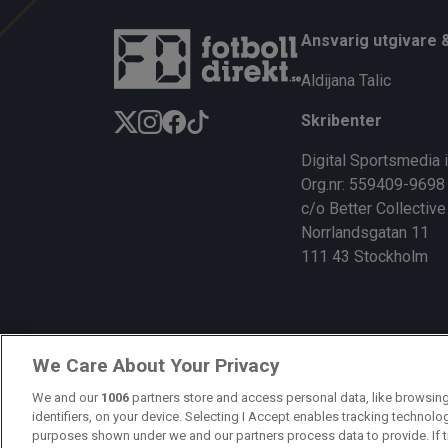
Ansvarig utgivare 
Aldijana Talic
Skribenter
Digital Sportsmedia 
Org.nr: 559409-9698
c/o Better Collective
Norrlandsgatan 11
111 43 Stockholm
We Care About Your Privacy
We and our
1006
partners store and access personal data, like browsing
identifiers, on your device. Selecting I Accept enables tracking technolo
purposes shown under we and our partners process data to provide. If t