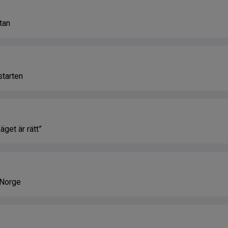
ttan
starten
äget är rätt”
l Norge