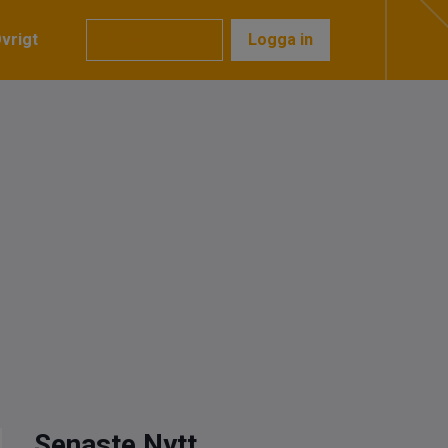
vrigt
Prenumerera
Logga in
Senaste Nytt