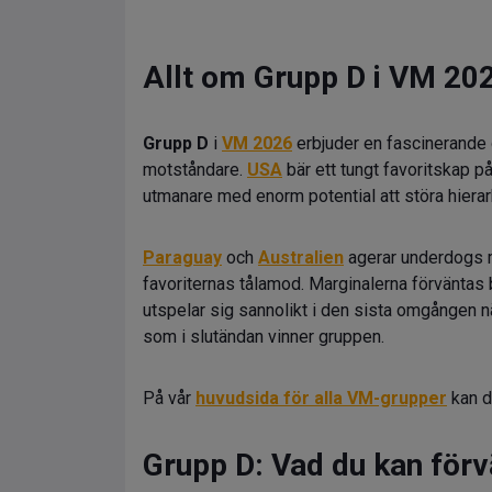
Allt om Grupp D i VM 20
Grupp D
i
VM 2026
erbjuder en fascinerande 
motståndare.
USA
bär ett tungt favoritskap p
utmanare med enorm potential att störa hierar
Paraguay
och
Australien
agerar underdogs m
favoriternas tålamod. Marginalerna förväntas
utspelar sig sannolikt i den sista omgången 
som i slutändan vinner gruppen.
På vår
huvudsida för alla VM-grupper
kan d
Grupp D: Vad du kan förv