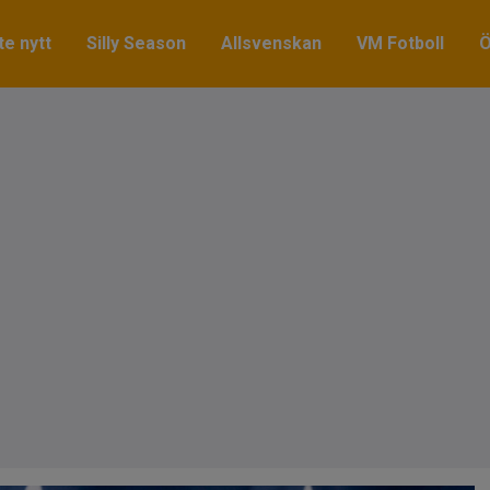
e nytt
Silly Season
Allsvenskan
VM Fotboll
Ö