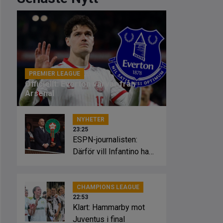
PREMIER LEAGUE
23:46
Officiellt: Everton värvar från
Arsenal
NYHETER
23:25
ESPN-journalisten:
Därför vill Infantino ha
Marockos stöd
CHAMPIONS LEAGUE
22:53
Klart: Hammarby mot
Juventus i final