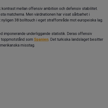
k kontrast mellan offensiv ambition och defensiv stabilitet.
esta matcherna. Men värdnationen har visat sårbarhet i
 nyligen 38 bolltouch i eget straffområde mot europeiska lag.
ed imponerande underliggande statistik. Deras offensiv
ot toppmotstånd som
Spanien
. Det turkiska landslaget besitter
 amerikanska misstag.