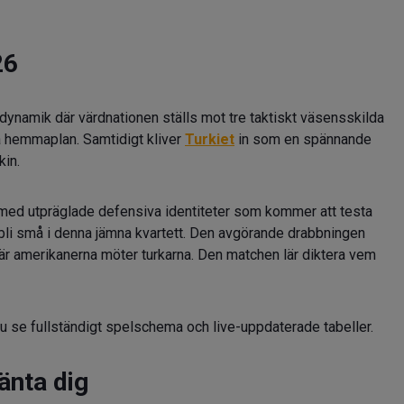
26
dynamik där värdnationen ställs mot tre taktiskt väsensskilda
å hemmaplan. Samtidigt kliver
Turkiet
in som en spännande
kin.
ed utpräglade defensiva identiteter som kommer att testa
 bli små i denna jämna kvartett. Den avgörande drabbningen
när amerikanerna möter turkarna. Den matchen lär diktera vem
u se fullständigt spelschema och live-uppdaterade tabeller.
änta dig