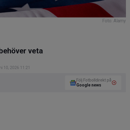
Foto: Alamy
 behöver veta
i 10, 2026 11:21
Följ Fotbolldirekt på
Google news