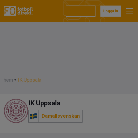
Prenumerera
Logga in
hem
»
IK Uppsala
IK Uppsala
Damallsvenskan