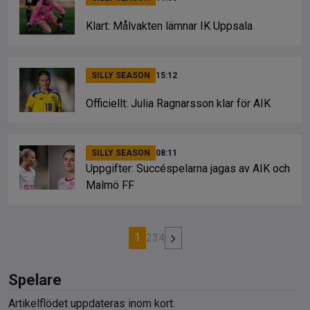
Klart: Målvakten lämnar IK Uppsala
SILLY SEASON
15:12
Officiellt: Julia Ragnarsson klar för AIK
SILLY SEASON
08:11
Uppgifter: Succéspelarna jagas av AIK och
Malmö FF
1
2
3
4
Spelare
Artikelflödet uppdateras inom kort.