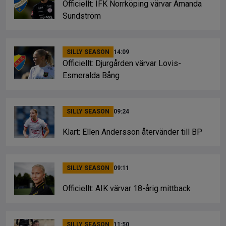
Officiellt: IFK Norrköping värvar Amanda
Sundström
SILLY SEASON
14:09
Officiellt: Djurgården värvar Lovis-
Esmeralda Bång
SILLY SEASON
09:24
Klart: Ellen Andersson återvänder till BP
SILLY SEASON
09:11
Officiellt: AIK värvar 18-årig mittback
SILLY SEASON
11:50