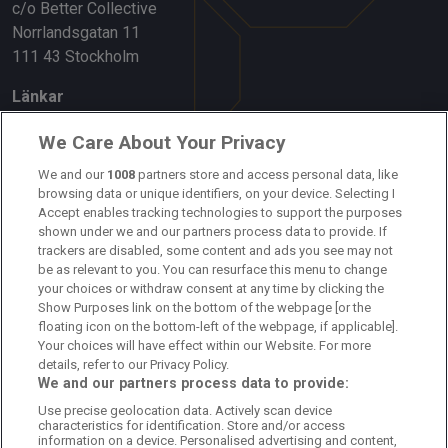
c/o Better Collective
Norrlandsgatan 11
111 43 Stockholm
Länkar
Om oss
We Care About Your Privacy
We and our
1008
partners store and access personal data, like
Kontakta oss
browsing data or unique identifiers, on your device. Selecting I
Accept enables tracking technologies to support the purposes
Kundtjänst
shown under we and our partners process data to provide. If
trackers are disabled, some content and ads you see may not
Sponsor: Rekatochklart
be as relevant to you. You can resurface this menu to change
your choices or withdraw consent at any time by clicking the
Annonsera på Fotbolldirekt
Show Purposes link on the bottom of the webpage [or the
floating icon on the bottom-left of the webpage, if applicable].
Redaktionell policy
Your choices will have effect within our Website. For more
details, refer to our Privacy Policy.
Personuppgiftspolicy
We and our partners process data to provide:
Use precise geolocation data. Actively scan device
Cookiepolicy
characteristics for identification. Store and/or access
information on a device. Personalised advertising and content,