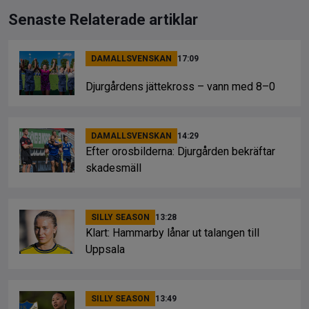
Senaste Relaterade artiklar
DAMALLSVENSKAN
17:09
Djurgårdens jättekross – vann med 8–0
DAMALLSVENSKAN
14:29
Efter orosbilderna: Djurgården bekräftar
skadesmäll
SILLY SEASON
13:28
Klart: Hammarby lånar ut talangen till
Uppsala
SILLY SEASON
13:49