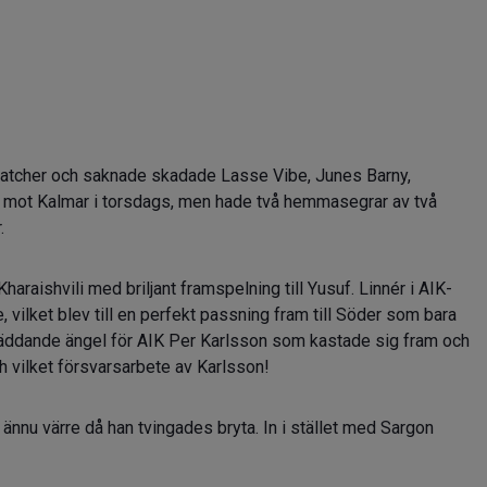
x matcher och saknade skadade Lasse Vibe, Junes Barny,
 mot Kalmar i torsdags, men hade två hemmasegrar av två
.
haraishvili med briljant framspelning till Yusuf. Linnér i AIK-
vilket blev till en perfekt passning fram till Söder som bara
 räddande ängel för AIK Per Karlsson som kastade sig fram och
och vilket försvarsarbete av Karlsson!
nnu värre då han tvingades bryta. In i stället med Sargon