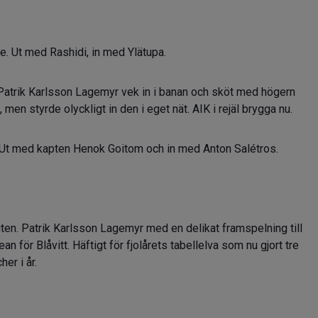
e. Ut med Rashidi, in med Ylätupa.
 Patrik Karlsson Lagemyr vek in i banan och sköt med högern
 men styrde olyckligt in den i eget nät. AIK i rejäl brygga nu.
e. Ut med kapten Henok Goitom och in med Anton Salétros.
nuten. Patrik Karlsson Lagemyr med en delikat framspelning till
n för Blåvitt. Häftigt för fjolårets tabellelva som nu gjort tre
er i år.