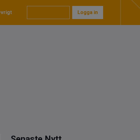
vrigt
Prenumerera
Logga in
Senaste Nytt