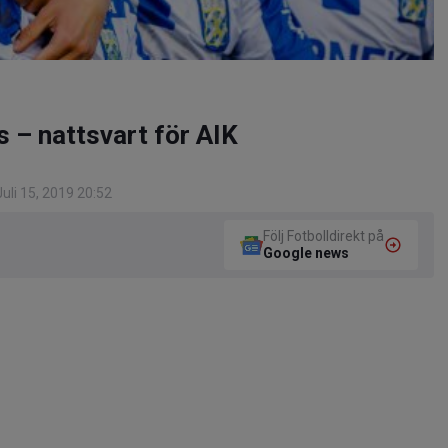
s – nattsvart för AIK
uli 15, 2019 20:52
Följ Fotbolldirekt på
Google news