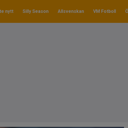
e nytt
Silly Season
Allsvenskan
VM Fotboll
Ö