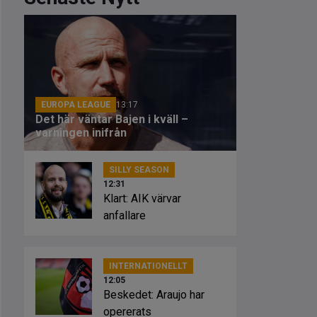
EUROPA LEAGUE
13:17
Det här väntar Bajen i kväll –
varningen inifrån
SILLY SEASON
12:31
Klart: AIK värvar
anfallare
INTERNATIONELLT
12:05
Beskedet: Araujo har
opererats