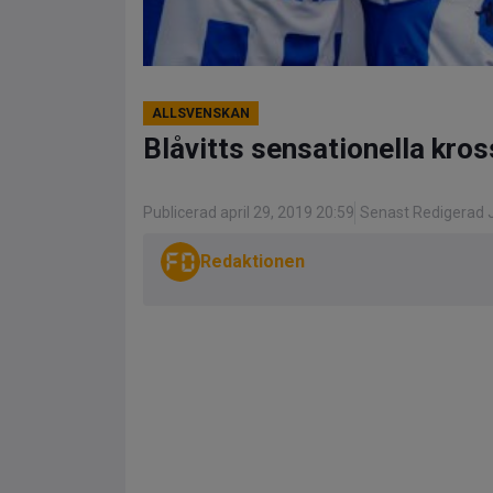
ALLSVENSKAN
Blåvitts sensationella kros
Publicerad april 29, 2019 20:59
Senast Redigerad J
Redaktionen