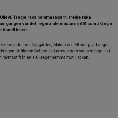
 Ullevi. Tredje raka hemmasegern, tredje raka
är gången var det regerande mästarna AIK som åkte på
ationell kross.
rieledande trion Djurgården, Malmö och Elfsborg vid seger
slagsmittfältaren Sebastian Larsson som var avstängd. In i
kom närmast från en 1-0-seger hemma mot Häcken.