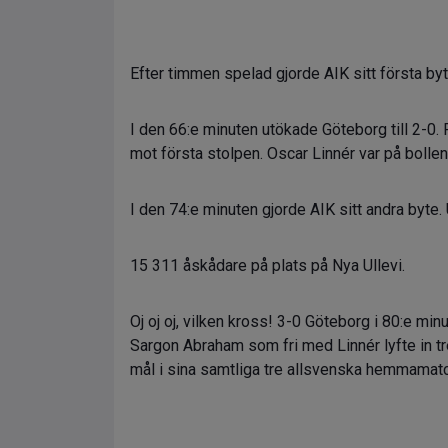
Efter timmen spelad gjorde AIK sitt första byt
I den 66:e minuten utökade Göteborg till 2-0.
mot första stolpen. Oscar Linnér var på bollen,
I den 74:e minuten gjorde AIK sitt andra byt
15 311 åskådare på plats på Nya Ullevi.
Oj oj oj, vilken kross! 3-0 Göteborg i 80:e mi
Sargon Abraham som fri med Linnér lyfte in trea
mål i sina samtliga tre allsvenska hemmamatch