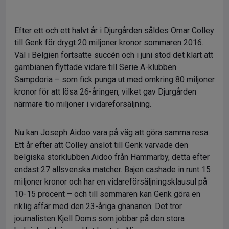
Efter ett och ett halvt år i Djurgården såldes Omar Colley
till Genk för drygt 20 miljoner kronor sommaren 2016.
Väl i Belgien fortsatte succén och i juni stod det klart att
gambianen flyttade vidare till Serie A-klubben
Sampdoria – som fick punga ut med omkring 80 miljoner
kronor för att lösa 26-åringen, vilket gav Djurgården
närmare tio miljoner i vidareförsäljning.
Nu kan Joseph Aidoo vara på väg att göra samma resa.
Ett år efter att Colley anslöt till Genk värvade den
belgiska storklubben Aidoo från Hammarby, detta efter
endast 27 allsvenska matcher. Bajen cashade in runt 15
miljoner kronor och har en vidareförsäljningsklausul på
10-15 procent – och till sommaren kan Genk göra en
riklig affär med den 23-åriga ghananen. Det tror
journalisten Kjell Doms som jobbar på den stora