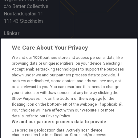
c/o Better Collective
Norrlandsgatan 11
111 43 Stockholm
Länkar
Om oss
We Care About Your Privacy
Kontakta oss
We and our
1008
partners store and access personal data, like
browsing data or unique identifiers, on your device. Selecting I
Accept enables tracking technologies to support the purposes
Kundtjänst
shown under we and our partners process data to provide. If
trackers are disabled, some content and ads you see may not
Sponsor: Rekatochklart
be as relevant to you. You can resurface this menu to change
your choices or withdraw consent at any time by clicking the
Annonsera på Fotbolldirekt
Show Purposes link on the bottom of the webpage [or the
floating icon on the bottom-left of the webpage, if applicable].
Redaktionell policy
Your choices will have effect within our Website. For more
details, refer to our Privacy Policy.
Personuppgiftspolicy
We and our partners process data to provide:
Use precise geolocation data. Actively scan device
Cookiepolicy
characteristics for identification. Store and/or access