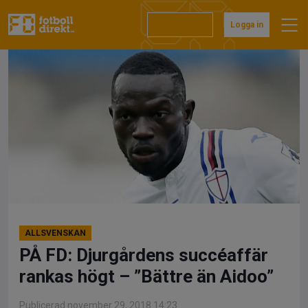
Hoppa
till
Prenumerera
Logga in
innehåll
ALLSVENSKAN
PÅ FD: Djurgårdens succéaffär
rankas högt – ”Bättre än Aidoo”
Publicerad november 29, 2018 14:23