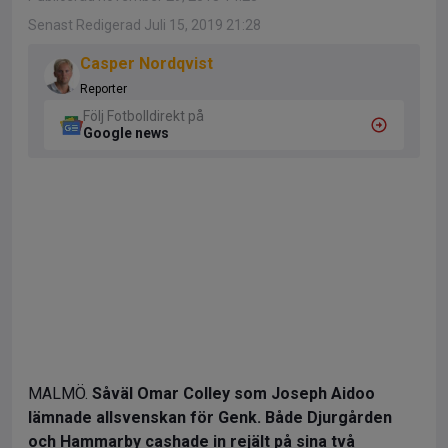
Senast Redigerad Juli 15, 2019 21:28
Casper Nordqvist
Reporter
Följ Fotbolldirekt på
Google news
MALMÖ.
Såväl Omar Colley som Joseph Aidoo
lämnade allsvenskan för Genk. Både Djurgården
och Hammarby cashade in rejält på sina två