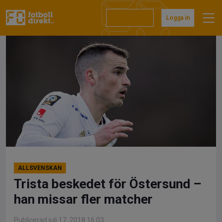
Hoppa
till
Prenumerera
Logga in
innehåll
ALLSVENSKAN
Trista beskedet för Östersund –
han missar fler matcher
Publicerad juli 17, 2018 16:03