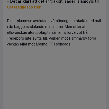
– Det är klart att det är tråkigt, säger Islamovic till
Östersundsposten
.
Dino Islamovic avslutade vårsäsongens starkt med mål
i de bägge avslutande matcherna. Men efter att
allsvenskan återupptagits så har nyförvärvet från
Trelleborg inte synts till. Varken mot Hammarby förra
veckan eller mot Malmö FF i söndags.