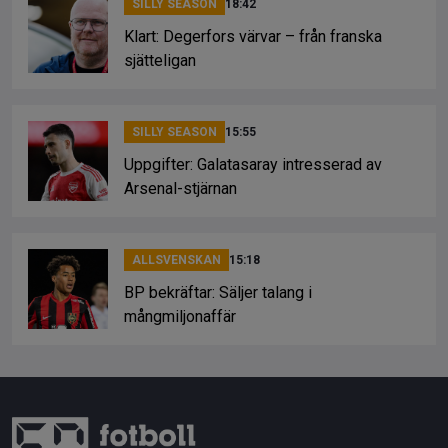
SILLY SEASON
18:42
Klart: Degerfors värvar – från franska
sjätteligan
SILLY SEASON
15:55
Uppgifter: Galatasaray intresserad av
Arsenal-stjärnan
ALLSVENSKAN
15:18
BP bekräftar: Säljer talang i
mångmiljonaffär