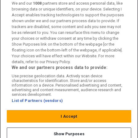
Kontakta oss
We and our
1008
partners store and access personal data, like
browsing data or unique identifiers, on your device. Selecting I
Accept enables tracking technologies to support the purposes
Kundtjänst
shown under we and our partners process data to provide. If
trackers are disabled, some content and ads you see may not
Sponsor: Rekatochklart
be as relevant to you. You can resurface this menu to change
your choices or withdraw consent at any time by clicking the
Annonsera på Fotbolldirekt
Show Purposes link on the bottom of the webpage [or the
floating icon on the bottom-left of the webpage, if applicable].
Redaktionell policy
Your choices will have effect within our Website. For more
details, refer to our Privacy Policy.
Personuppgiftspolicy
We and our partners process data to provide:
Use precise geolocation data. Actively scan device
Cookiepolicy
characteristics for identification. Store and/or access
information on a device. Personalised advertising and content,
Arkiv
advertising and content measurement, audience research and
services development.
List of Partners (vendors)
I Accept
Show Purposes