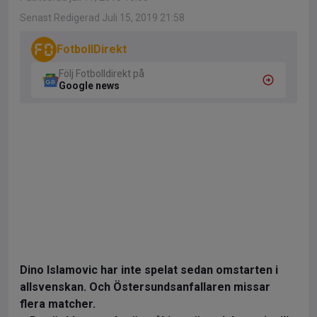
Senast Redigerad Juli 15, 2019 21:58
FotbollDirekt
Följ Fotbolldirekt på
Google news
Dino Islamovic har inte spelat sedan omstarten i
allsvenskan. Och Östersundsanfallaren missar
flera matcher.