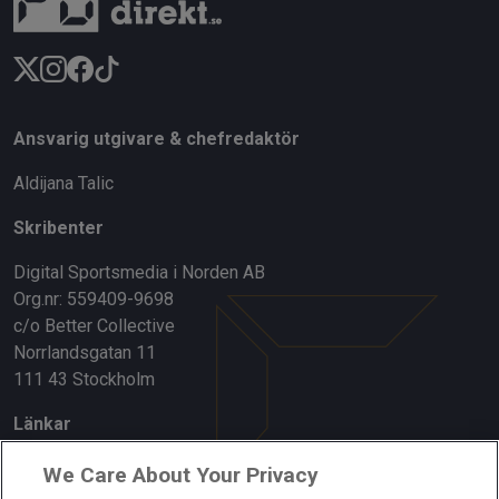
Ansvarig utgivare & chefredaktör
Aldijana Talic
Skribenter
Digital Sportsmedia i Norden AB
Org.nr: 559409-9698
c/o Better Collective
Norrlandsgatan 11
111 43 Stockholm
Länkar
Om oss
We Care About Your Privacy