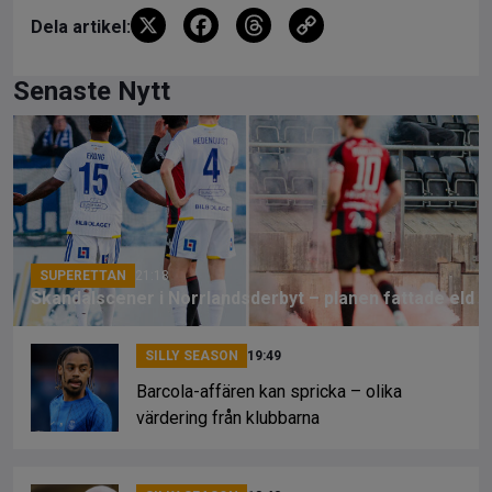
X
F
T
C
Dela artikel:
a
hr
o
ce
e
py
Senaste Nytt
b
a
Li
o
d
n
o
s
k
k
SUPERETTAN
21:18
Skandalscener i Norrlandsderbyt – planen fattade eld
SILLY SEASON
19:49
Barcola-affären kan spricka – olika
värdering från klubbarna