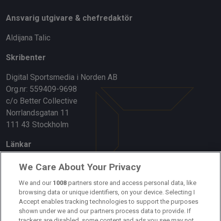
Ansvarig utgivare & chefredaktör
Aldijana Talic
Skribenter
Digital Sportsmedia i Norden AB
Org.nr: 559409-9698
c/o Better Collective
Norrlandsgatan 11
111 43 Stockholm
Länkar
Om oss
We Care About Your Privacy
Kontakta oss
We and our
1008
partners store and access personal data, like
browsing data or unique identifiers, on your device. Selecting I
Accept enables tracking technologies to support the purposes
Kundtjänst
shown under we and our partners process data to provide. If
trackers are disabled, some content and ads you see may not