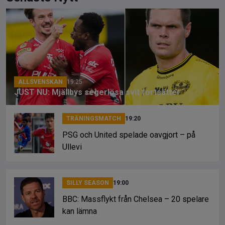
b
a
Li
o
d
n
o
s
k
k
ALLSVENSKAN
19:25
JUST NU: Mjällbys segerlösa svit fortsätter
TRÄNINGSMATCH
19:20
PSG och United spelade oavgjort – på
Ullevi
SILLY SEASON
19:00
BBC: Massflykt från Chelsea – 20 spelare
kan lämna