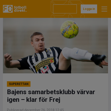
Hoppa
till
Prenumerera
Logga in
innehåll
SUPERETTAN
Bajens samarbetsklubb värvar
igen – klar för Frej
Publicerad december 26, 2018 12:45