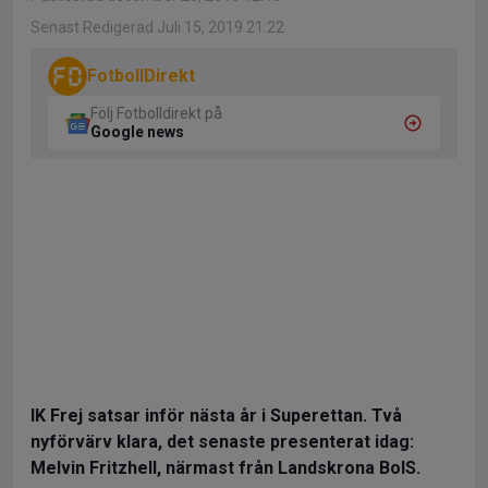
Senast Redigerad Juli 15, 2019 21:22
FotbollDirekt
Följ Fotbolldirekt på
Google news
IK Frej satsar inför nästa år i Superettan. Två
nyförvärv klara, det senaste presenterat idag:
Melvin Fritzhell, närmast från Landskrona BoIS.