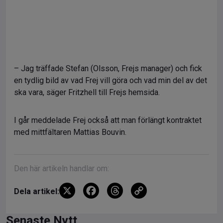
– Jag träffade Stefan (Olsson, Frejs manager) och fick
en tydlig bild av vad Frej vill göra och vad min del av det
ska vara, säger Fritzhell till Frejs hemsida.
I går meddelade Frej också att man förlängt kontraktet
med mittfältaren Mattias Bouvin.
Den här artikeln handlar om:
X
F
T
C
Dela artikel:
a
hr
o
ce
e
py
Senaste Nytt