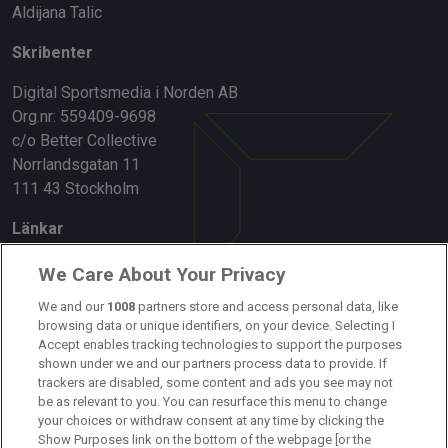
Aldijana Talic
Skribenter
Digital Sportsmedia i Norden AB
Org.nr: 559409-9698
c/o Better Collective
Norrlandsgatan 11
111 43 Stockholm
Länkar
Om oss
We Care About Your Privacy
Kontakta oss
We and our
1008
partners store and access personal data, like
browsing data or unique identifiers, on your device. Selecting I
Accept enables tracking technologies to support the purposes
Kundtjänst
shown under we and our partners process data to provide. If
trackers are disabled, some content and ads you see may not
Sponsor: Rekatochklart
be as relevant to you. You can resurface this menu to change
your choices or withdraw consent at any time by clicking the
Annonsera på Fotbolldirekt
Show Purposes link on the bottom of the webpage [or the