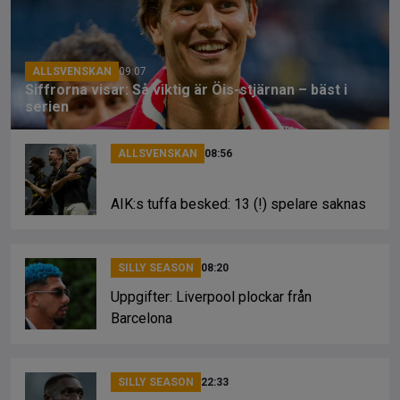
o
s
k
k
ALLSVENSKAN
09:07
Siffrorna visar: Så viktig är Öis-stjärnan – bäst i
serien
ALLSVENSKAN
08:56
AIK:s tuffa besked: 13 (!) spelare saknas
SILLY SEASON
08:20
Uppgifter: Liverpool plockar från
Barcelona
SILLY SEASON
22:33