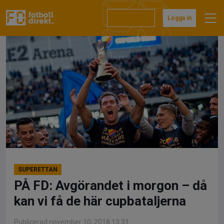
Hoppa
till
Prenumerera
Logga in
innehåll
SUPERETTAN
PÅ FD: Avgörandet i morgon – då
kan vi få de här cupbataljerna
Publicerad november 10, 2018 13:31