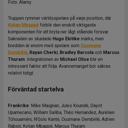
Foto: Alamy
Truppen rymmer världsspelare på varje position, där
Kylian Mbappé
förblir den enskilt viktigaste
komponenten för att bryta ner lågt stående försvar.
Saknaden av skadade
Hugo Ekitike
märks, men
bredden är enorm med spelare som
Ousmane
Dembélé
,
Rayan Cherki
,
Bradley Barcola
och
Marcus
Thuram
. Integrationen av
Michael Olise
blir en
intressant faktor att följa. Avancemanget bör säkras
relativt tidigt.
Förväntad startelva
Frankrike
: Mike Maignan, Jules Koundé, Dayot
Upamecano, William Saliba, Théo Hernandez, Aurélien
Tchouaméni, N’Golo Kanté, Ousmane Dembélé, Adrien
Rabiot, Kylian Mbappé, Marcus Thuram.