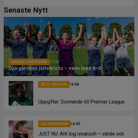
a
hr
o
ce
e
py
Senaste Nytt
b
a
Li
o
d
n
o
s
k
k
DAMALLSVENSKAN
17:09
Djurgårdens jättekross – vann med 8–0
SILLY SEASON
16:58
Uppgifter: Diomande till Premier League
ALLSVENSKAN
16:55
JUST NU: AIK tog revansch – vände och