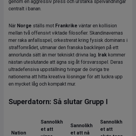
genom en aggressiv press och urstarka spelvändningar
centralt i banan.
När
Norge
ställs mot
Frankrike
väntar en kollision
mellan två offensivt viktade filosofier. Skandinavernas
mer raka anfallsspel, orkestrerat kring fysisk dominans i
straffområdet, utmanar den franska backlinjen på ett
annorlunda sätt än mer tekniskt drivna lag.
Irak
kommer
nästan uteslutande att ägna sig åt försvarsspel. Deras
ultradefensiva uppställning tvingar de övriga tre
nationerna att hitta kreativa lösningar för att luckra upp
en mycket låg och kompakt mur.
Superdatorn: Så slutar Grupp I
Sannolikh
Sannolikh
Sannolikh
et att
et att
Nation
et att nå