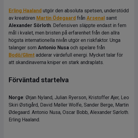
Erling Haaland
utgör den absoluta spetsen, understödd
av kreatören
Martin Ödegaard
från
Arsenal
samt
Alexander Sörloth
. Defensiven släppte endast in fem
mål i kvalet, men bristen på erfarenhet från den allra
högsta internationella nivån utgör en riskfaktor. Unga
talanger som
Antonio Nusa
och spelare från
Bodö/Glimt
adderar värdefull energi. Mycket talar för
att skandinaverna kniper en stark andraplats.
Förväntad startelva
Norge
: Ørjan Nyland, Julian Ryerson, Kristoffer Ajer, Leo
Skiri Østigård, David Møller Wolfe, Sander Berge, Martin
Ødegaard. Antonio Nusa, Oscar Bobb, Alexander Sørloth.
Erling Haaland.