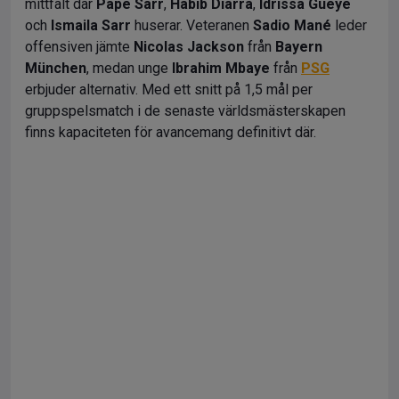
mittfält där
Pape Sarr
,
Habib Diarra
,
Idrissa Gueye
och
Ismaila Sarr
huserar. Veteranen
Sadio Mané
leder
offensiven jämte
Nicolas Jackson
från
Bayern
München
, medan unge
Ibrahim Mbaye
från
PSG
erbjuder alternativ. Med ett snitt på 1,5 mål per
gruppspelsmatch i de senaste världsmästerskapen
finns kapaciteten för avancemang definitivt där.