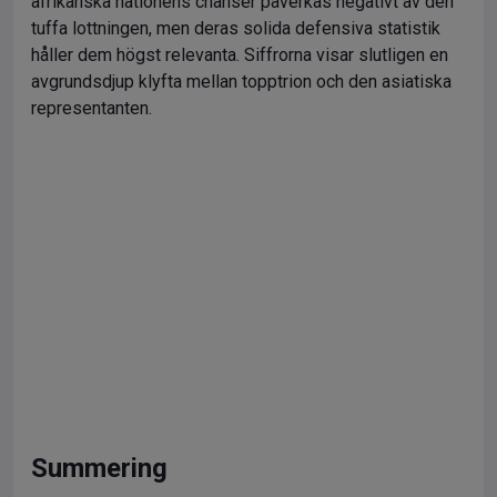
afrikanska nationens chanser påverkas negativt av den
tuffa lottningen, men deras solida defensiva statistik
håller dem högst relevanta. Siffrorna visar slutligen en
avgrundsdjup klyfta mellan topptrion och den asiatiska
representanten.
Summering