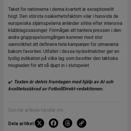
Taket för nationerna i denna kvartett är exceptionellt
högt. Den största osäkerhetsfaktorn vilar i huruvida de
europeiska stjärnspelarna anländer slitna efter intensiva
klubblagssäsonger. Förmågan att hantera pressen i den
andra gruppspelsomgången kommer med stor
sannolikhet att definiera hela kampanjen för utmanarna
bakom favoriten. Utfallet i dessa nyckelmatcher ger en
tydlig indikation på vilka lag som besitter den taktiska
mognaden för att nå djupt in i slutspelet.
✔️
Texten är delvis framtagen med hjälp av AI och
kvalitetssäkrad av FotbollDirekt-redaktionen.
Den här artikeln handlar om:
X
F
T
C
Dela artikel: