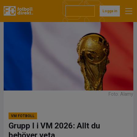
Hoppa
till
Prenumerera
Logga in
innehåll
Foto: Alamy
VM FOTBOLL
Grupp I i VM 2026: Allt du
behöver veta