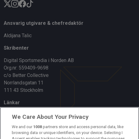
Ansvarig utgivare & chefredaktör
Aldijana Talic
Skribenter
Digital Sportsmedia i Norden AB
Org.nr: 559409-9698
c/o Better Collective
Norrlandsgatan 11
111 43 Stockholm
Länkar
Om oss
We Care About Your Privacy
We and our
1008
partners store and access personal data, like
Kontakta oss
browsing data or unique identifiers, on your device. Selecting I
Accept enables tracking technologies to support the purposes