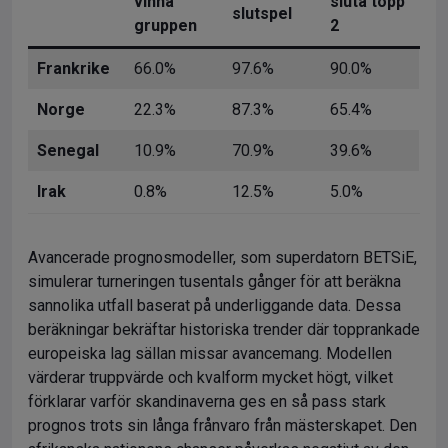
vinna
sluta topp
slutspel
gruppen
2
Frankrike
66.0%
97.6%
90.0%
Norge
22.3%
87.3%
65.4%
Senegal
10.9%
70.9%
39.6%
Irak
0.8%
12.5%
5.0%
Avancerade prognosmodeller, som superdatorn BETSiE,
simulerar turneringen tusentals gånger för att beräkna
sannolika utfall baserat på underliggande data. Dessa
beräkningar bekräftar historiska trender där topprankade
europeiska lag sällan missar avancemang. Modellen
värderar truppvärde och kvalform mycket högt, vilket
förklarar varför skandinaverna ges en så pass stark
prognos trots sin långa frånvaro från mästerskapet. Den