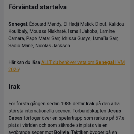
Förväntad startelva
Senegal
: Édouard Mendy, El Hadji Malick Diouf, Kalidou
Koulibaly, Moussa Niakhaté, Ismail Jakobs, Lamine
Camara, Pape Matar Sarr, Idrissa Gueye, Ismaïla Sarr,
Sadio Mané, Nicolas Jackson.
Här kan du läsa
ALLT du behöver veta om
Senegal
i VM
2026
!
Irak
För första gången sedan 1986 deltar
Irak
på den allra
största internationella scenen. Förbundskapten
Jesus
Casas
förfogar över en spelartrupp som rankas på 57:e
plats i världen och som säkrade sin plats via en
avgörande seger mot
Bolivia
. Taktiken bygger på en