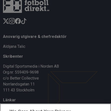
Ansvarig utgivare & chefredaktör
Aldijana Talic
Skribenter
Digital Sportsmedia i Norden AB
Org.nr: 559409-9698
c/o Better Collective
Norrlandsgatan 11
111 43 Stockholm
Länkar
Om oss