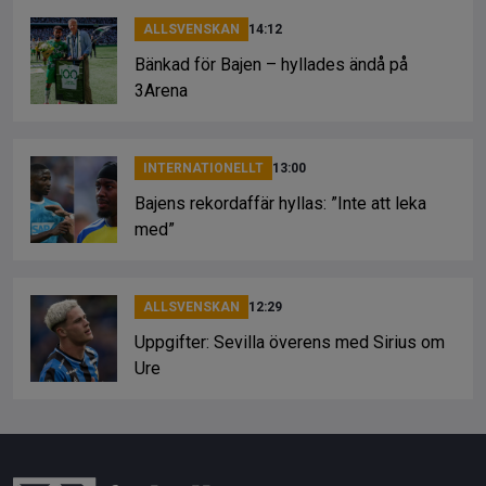
ALLSVENSKAN
14:12
Bänkad för Bajen – hyllades ändå på
3Arena
INTERNATIONELLT
13:00
Bajens rekordaffär hyllas: ”Inte att leka
med”
ALLSVENSKAN
12:29
Uppgifter: Sevilla överens med Sirius om
Ure