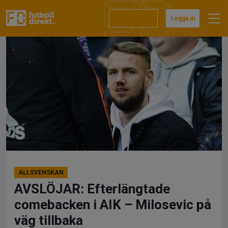
Hoppa
till
Prenumerera
Logga in
innehåll
ALLSVENSKAN
AVSLÖJAR: Efterlängtade
comebacken i AIK – Milosevic på
väg tillbaka