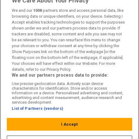
We Care About Your Privacy
Kontakta oss
We and our
1008
partners store and access personal data, like
browsing data or unique identifiers, on your device. Selecting I
Accept enables tracking technologies to support the purposes
Kundtjänst
shown under we and our partners process data to provide. If
trackers are disabled, some content and ads you see may not
Sponsor: Rekatochklart
be as relevant to you. You can resurface this menu to change
your choices or withdraw consent at any time by clicking the
Annonsera på Fotbolldirekt
Show Purposes link on the bottom of the webpage [or the
floating icon on the bottom-left of the webpage, if applicable].
Redaktionell policy
Your choices will have effect within our Website. For more
details, refer to our Privacy Policy.
Personuppgiftspolicy
We and our partners process data to provide:
Use precise geolocation data. Actively scan device
Cookiepolicy
characteristics for identification. Store and/or access
information on a device. Personalised advertising and content,
Arkiv
advertising and content measurement, audience research and
services development.
List of Partners (vendors)
I Accept