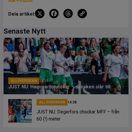
AIK-Fotboll
X
F
T
C
Dela artikel:
a
hr
o
ce
e
py
Senaste Nytt
b
a
Li
o
d
n
o
s
k
k
ALLSVENSKAN
14:31
JUST NU: Hammarby utökar – dansken slår till
ALLSVENSKAN
14:28
JUST NU: Degerfors chockar MFF – från
60 (!) meter