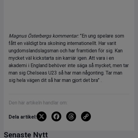
Magnus Österbergs kommentar:
”En ung spelare som
fått en väldigt bra skolning internationellt. Har varit
ungdomslandslagsman och har framtiden för sig. Kan
mycket väl kickstarta sin karriär igen. Att vara i en
akademi i England behöver inte säga så mycket, men tar
man sig Chelseas U23 så har man någonting. Tar man
sig hela vägen dit så har man gjort det bra” .
Den här artikeln handlar om:
X
F
T
C
Dela artikel:
a
hr
o
ce
e
py
Senaste Nytt