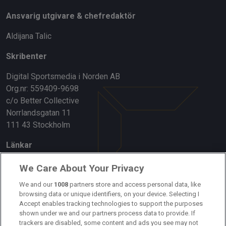
Ansvarig utgivare & chefredaktör
Aldijana Talic
Skribenter
Digital Sportsmedia i Norden AB
Org.nr: 559409-9698
c/o Better Collective
Norrlandsgatan 11
111 43 Stockholm
Länkar
Om oss
We Care About Your Privacy
Kontakta oss
We and our
1008
partners store and access personal data, like
browsing data or unique identifiers, on your device. Selecting I
Accept enables tracking technologies to support the purposes
Kundtjänst
shown under we and our partners process data to provide. If
trackers are disabled, some content and ads you see may not
Sponsor: Rekatochklart