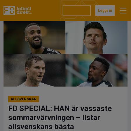
Hoppa
till
Prenumerera
Logga in
innehåll
ALLSVENSKAN
FD SPECIAL: HAN är vassaste
sommarvärvningen – listar
allsvenskans bästa