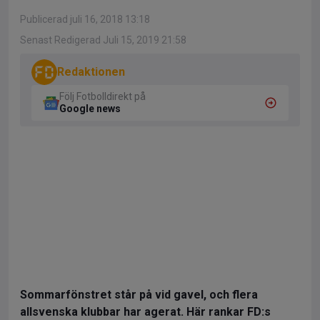
Publicerad juli 16, 2018 13:18
Senast Redigerad Juli 15, 2019 21:58
Redaktionen
Följ Fotbolldirekt på
Google news
Sommarfönstret står på vid gavel, och flera
allsvenska klubbar har agerat. Här rankar FD:s