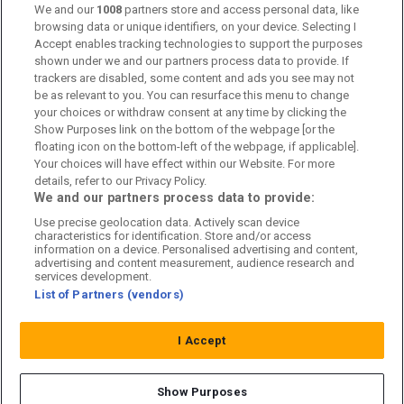
Kontakta oss
We and our
1008
partners store and access personal data, like
browsing data or unique identifiers, on your device. Selecting I
Accept enables tracking technologies to support the purposes
Kundtjänst
shown under we and our partners process data to provide. If
trackers are disabled, some content and ads you see may not
Sponsor: Rekatochklart
be as relevant to you. You can resurface this menu to change
your choices or withdraw consent at any time by clicking the
Annonsera på Fotbolldirekt
Show Purposes link on the bottom of the webpage [or the
floating icon on the bottom-left of the webpage, if applicable].
Redaktionell policy
Your choices will have effect within our Website. For more
details, refer to our Privacy Policy.
Personuppgiftspolicy
We and our partners process data to provide:
Use precise geolocation data. Actively scan device
Cookiepolicy
characteristics for identification. Store and/or access
information on a device. Personalised advertising and content,
Arkiv
advertising and content measurement, audience research and
services development.
List of Partners (vendors)
I Accept
Show Purposes