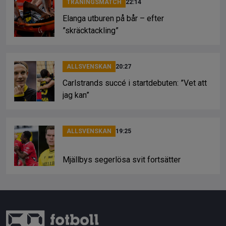
TRÄNINGSMATCH
22:14
Elanga utburen på bår – efter
”skräcktackling”
ALLSVENSKAN
20:27
Carlstrands succé i startdebuten: ”Vet att
jag kan”
ALLSVENSKAN
19:25
Mjällbys segerlösa svit fortsätter