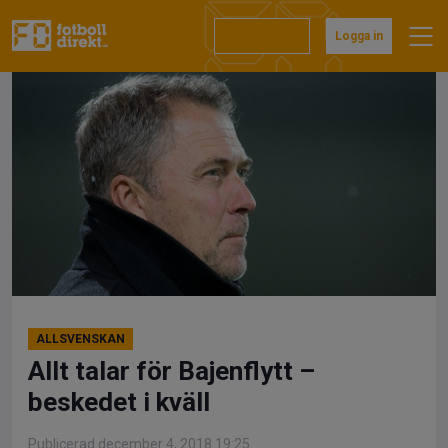
Hoppa
till
Prenumerera
Logga in
innehåll
ALLSVENSKAN
Allt talar för Bajenflytt –
beskedet i kväll
Publicerad december 4, 2018 19:25