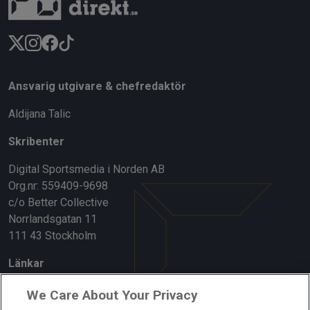
Ansvarig utgivare & chefredaktör
Aldijana Talic
Skribenter
Digital Sportsmedia i Norden AB
Org.nr: 559409-9698
c/o Better Collective
Norrlandsgatan 11
111 43 Stockholm
Länkar
Om oss
We Care About Your Privacy