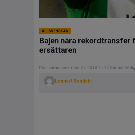
ALLSVENSKAN
Bajen nära rekordtransfer 
ersättaren
Publicerad december 27, 2018 10:47
Senast Redig
Lennart Sandahl