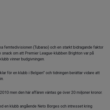
ska femtedivisionen (Tubarao) och en starkt bidragande faktor
re snack om att Premier League-klubben Brighton var på
klubb vinner budgivningen.
lar för en klubb i Belgien” och tidningen berättar vidare att
in.
a 2010 men den här affären väntas ge över 20 miljoner kronor.
med en klubb angående Neto Borges och intresset kring