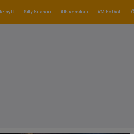
e nytt
Silly Season
Allsvenskan
VM Fotboll
Ö