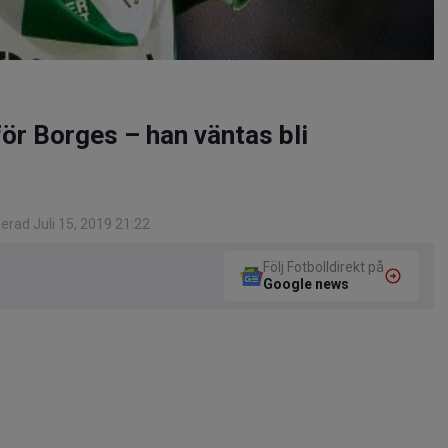
för Borges – han väntas bli
erad Juli 15, 2019 21:22
Följ Fotbolldirekt på
Google news