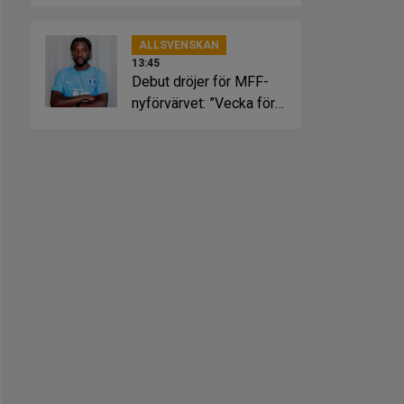
skadesmäll
ALLSVENSKAN
13:45
Debut dröjer för MFF-
nyförvärvet: ”Vecka för
vecka”