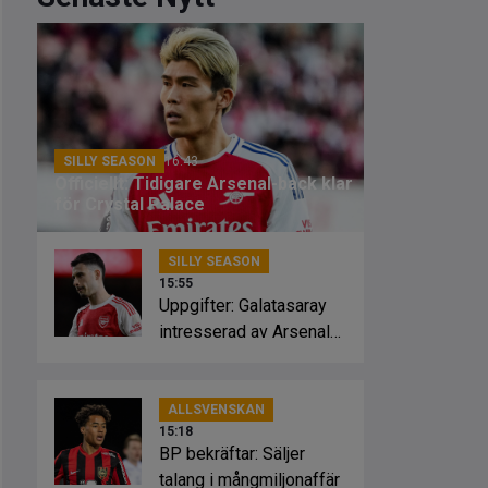
SILLY SEASON
16:43
Officiellt: Tidigare Arsenal-back klar
för Crystal Palace
SILLY SEASON
15:55
Uppgifter: Galatasaray
intresserad av Arsenal-
stjärnan
ALLSVENSKAN
15:18
BP bekräftar: Säljer
talang i mångmiljonaffär