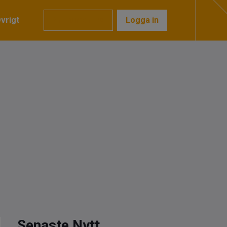
vrigt
Prenumerera
Logga in
Senaste Nytt