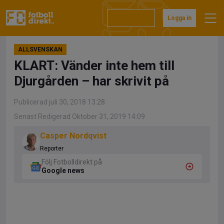
Hoppa
till
Prenumerera
Logga in
innehåll
ALLSVENSKAN
KLART: Vänder inte hem till
Djurgården – har skrivit på
Publicerad juli 30, 2018 13:28
Senast Redigerad Oktober 31, 2019 14:09
Casper Nordqvist
Reporter
Följ Fotbolldirekt på
Google news