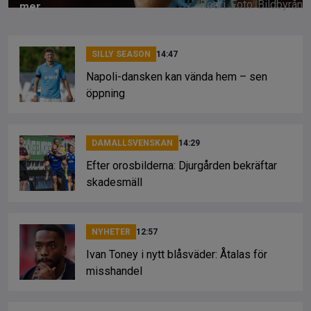
Rodri. Foto: Bildbyrån
mer
SILLY SEASON
14:47
Napoli-dansken kan vända hem – sen
öppning
DAMALLSVENSKAN
14:29
Efter orosbilderna: Djurgården bekräftar
skadesmäll
NYHETER
12:57
Ivan Toney i nytt blåsväder: Åtalas för
misshandel