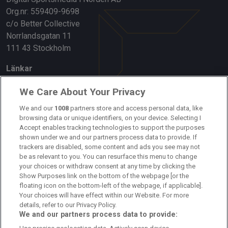
Org.nr: 559409-9698
c/o Better Collective
Norrlandsgatan 11
111 43 Stockholm
Länkar
Om oss
We Care About Your Privacy
Kontakta oss
We and our
1008
partners store and access personal data, like
browsing data or unique identifiers, on your device. Selecting I
Accept enables tracking technologies to support the purposes
Kundtjänst
shown under we and our partners process data to provide. If
trackers are disabled, some content and ads you see may not
Sponsor: Rekatochklart
be as relevant to you. You can resurface this menu to change
your choices or withdraw consent at any time by clicking the
Annonsera på Fotbolldirekt
Show Purposes link on the bottom of the webpage [or the
floating icon on the bottom-left of the webpage, if applicable].
Redaktionell policy
Your choices will have effect within our Website. For more
details, refer to our Privacy Policy.
Personuppgiftspolicy
We and our partners process data to provide: