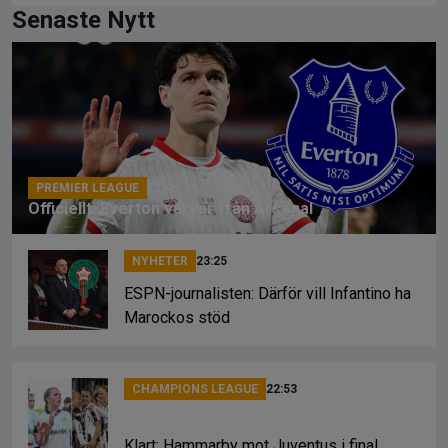
ce
e
py
Senaste Nytt
b
a
Li
o
d
n
o
s
k
k
PREMIER LEAGUE
23:46
Officiellt: Everton värvar från Arsenal
NYHETER
23:25
ESPN-journalisten: Därför vill Infantino ha
Marockos stöd
CHAMPIONS LEAGUE
22:53
Klart: Hammarby mot Juventus i final