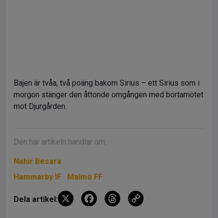
Bajen är tvåa, två poäng bakom Sirius – ett Sirius som i
morgon stänger den åttonde omgången med bortamötet
mot Djurgården.
Den här artikeln handlar om:
Nahir Besara
Hammarby IF
Malmö FF
X
F
T
C
Dela artikel:
a
hr
o