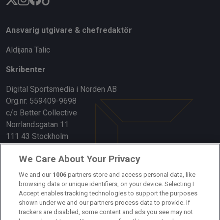
Ansvarig utgivare & chefredaktör
Aldijana Talic
Skribenter
Digital Sportsmedia i Norden AB
Org.nr: 559409-9698
c/o Better Collective
Norrlandsgatan 11
111 43 Stockholm
Länkar
We Care About Your Privacy
Om oss
We and our
1006
partners store and access personal data, like
browsing data or unique identifiers, on your device. Selecting I
Accept enables tracking technologies to support the purposes
Kontakta oss
shown under we and our partners process data to provide. If
trackers are disabled, some content and ads you see may not
Kundtjänst