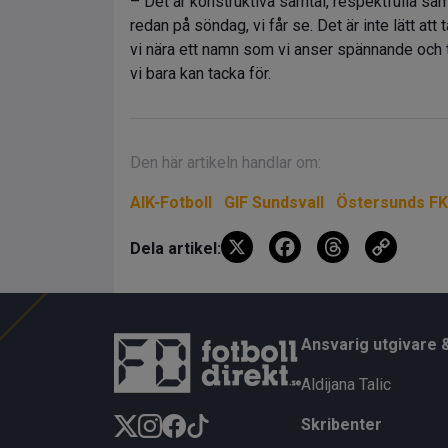
– Det är konstruktiva samtal, respektfulla sa
redan på söndag, vi får se. Det är inte lätt att
vi nära ett namn som vi anser spännande och til
vi bara kan tacka för.
Den här artikeln handlar om:
AIK-Fotboll
GIF Sundsvall
Östersunds FK
X
F
T
C
Dela artikel:
a
hr
o
ce
e
py
b
a
Li
Ansvarig utgivare 
o
d
n
Aldijana Talic
o
s
k
Skribenter
k