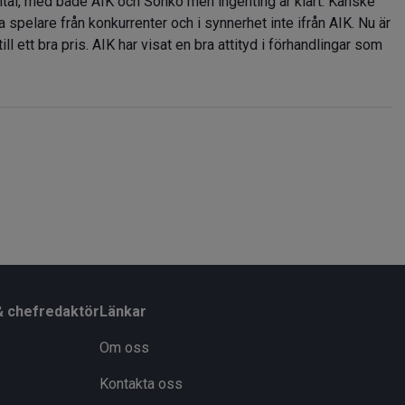
mtal, med både AIK och Sonko men ingenting är klart. Kanske
 ta spelare från konkurrenter och i synnerhet inte ifrån AIK. Nu är
l ett bra pris. AIK har visat en bra attityd i förhandlingar som
& chefredaktör
Länkar
Om oss
Kontakta oss