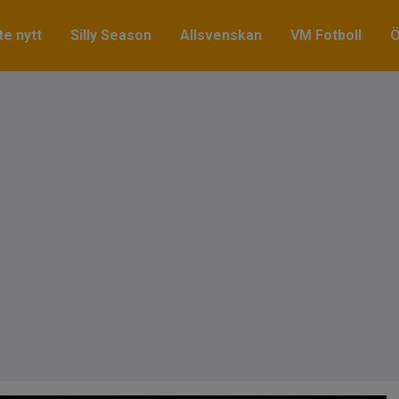
e nytt
Silly Season
Allsvenskan
VM Fotboll
Ö