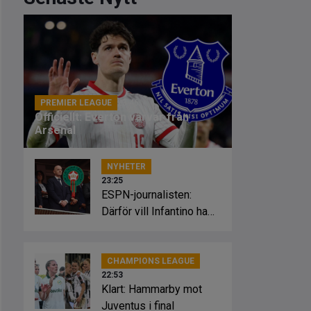
PREMIER LEAGUE
23:46
Officiellt: Everton värvar från
Arsenal
NYHETER
23:25
ESPN-journalisten:
Därför vill Infantino ha
Marockos stöd
CHAMPIONS LEAGUE
22:53
Klart: Hammarby mot
Juventus i final