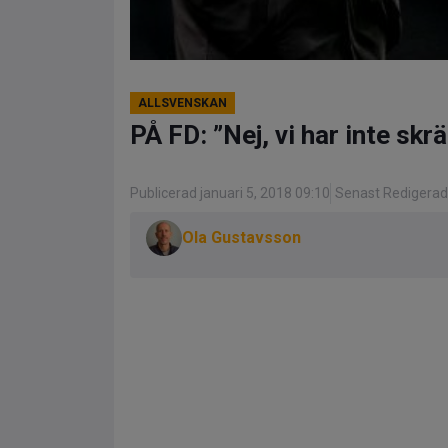
ALLSVENSKAN
PÅ FD: ”Nej, vi har inte skr
Publicerad januari 5, 2018 09:10
Senast Redigerad
Ola Gustavsson