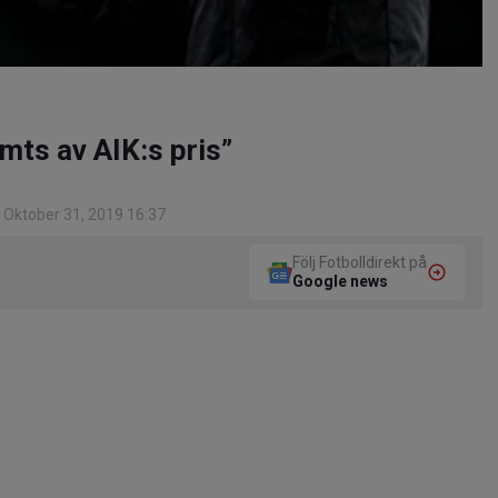
ämts av AIK:s pris”
 Oktober 31, 2019 16:37
Följ Fotbolldirekt på
Google news