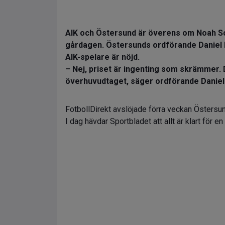
AIK och Östersund är överens om Noah So
gårdagen. Östersunds ordförande Daniel Ki
AIK-spelare är nöjd.
– Nej, priset är ingenting som skrämmer. D
överhuvudtaget, säger ordförande Daniel K
FotbollDirekt avslöjade förra veckan Östers
I dag hävdar Sportbladet att allt är klart för e