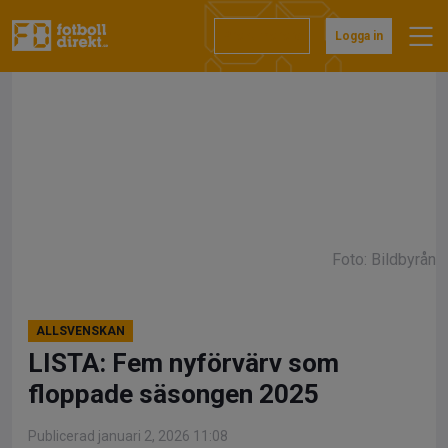
Hoppa
till
Prenumerera
Logga in
innehåll
Foto: Bildbyrån
ALLSVENSKAN
LISTA: Fem nyförvärv som
floppade säsongen 2025
Publicerad januari 2, 2026 11:08