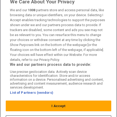
Länkar
We Care About Your Privacy
Om oss
We and our
1008
partners store and access personal data, like
browsing data or unique identifiers, on your device. Selecting I
Accept enables tracking technologies to support the purposes
Kontakta oss
shown under we and our partners process data to provide. If
trackers are disabled, some content and ads you see may not
Kundtjänst
be as relevant to you. You can resurface this menu to change
your choices or withdraw consent at any time by clicking the
Sponsor: Rekatochklart
Show Purposes link on the bottom of the webpage [or the
floating icon on the bottom-left of the webpage, if applicable].
Annonsera på Fotbolldirekt
Your choices will have effect within our Website. For more
details, refer to our Privacy Policy.
Redaktionell policy
We and our partners process data to provide:
Use precise geolocation data. Actively scan device
Personuppgiftspolicy
characteristics for identification. Store and/or access
information on a device. Personalised advertising and content,
Cookiepolicy
advertising and content measurement, audience research and
services development.
List of Partners (vendors)
Arkiv
I Accept