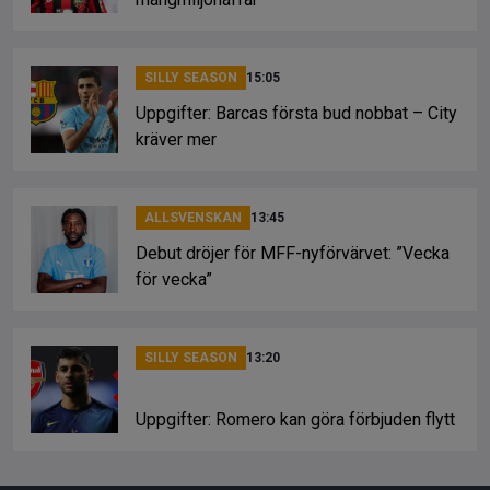
SILLY SEASON
15:05
Uppgifter: Barcas första bud nobbat – City
kräver mer
ALLSVENSKAN
13:45
Debut dröjer för MFF-nyförvärvet: ”Vecka
för vecka”
SILLY SEASON
13:20
Uppgifter: Romero kan göra förbjuden flytt