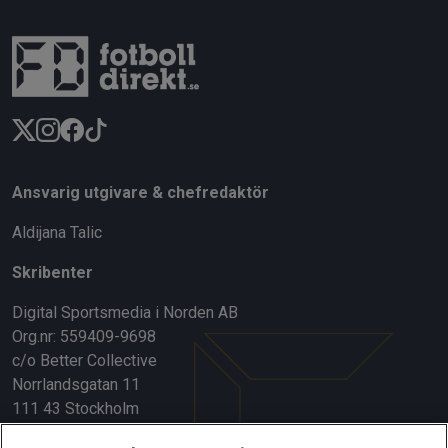
Ansvarig utgivare & chefredaktör
Aldijana Talic
Skribenter
Digital Sportsmedia i Norden AB
Org.nr: 559409-9698
c/o Better Collective
Norrlandsgatan 11
111 43 Stockholm