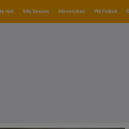
e nytt
Silly Season
Allsvenskan
VM Fotboll
Ö