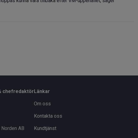
 hoppas kunna vara tillbaka efter VM-uppehållet, säger
& chefredaktör
Länkar
Om oss
Kontakta oss
i Norden AB
Kundtjänst