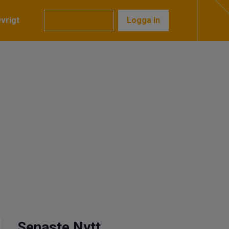
vrigt
Prenumerera
Logga in
Senaste Nytt