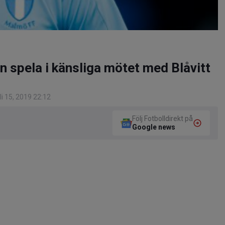
 spela i känsliga mötet med Blåvitt
i 15, 2019 22:12
Följ Fotbolldirekt på
Google news