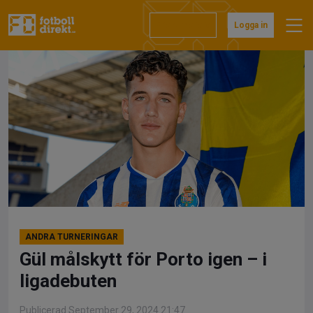
Hoppa
till
Prenumerera
Logga in
innehåll
ANDRA TURNERINGAR
Gül målskytt för Porto igen – i
ligadebuten
Publicerad September 29, 2024 21:47