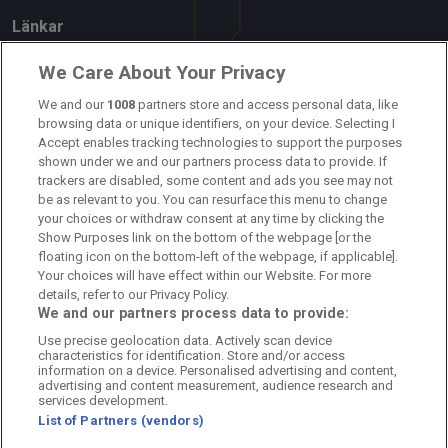
Länkar
Om oss
We Care About Your Privacy
Kontakta oss
We and our
1008
partners store and access personal data, like
browsing data or unique identifiers, on your device. Selecting I
Accept enables tracking technologies to support the purposes
Kundtjänst
shown under we and our partners process data to provide. If
trackers are disabled, some content and ads you see may not
Sponsor: Rekatochklart
be as relevant to you. You can resurface this menu to change
your choices or withdraw consent at any time by clicking the
Annonsera på Fotbolldirekt
Show Purposes link on the bottom of the webpage [or the
floating icon on the bottom-left of the webpage, if applicable].
Redaktionell policy
Your choices will have effect within our Website. For more
details, refer to our Privacy Policy.
Personuppgiftspolicy
We and our partners process data to provide:
Use precise geolocation data. Actively scan device
Cookiepolicy
characteristics for identification. Store and/or access
information on a device. Personalised advertising and content,
Arkiv
advertising and content measurement, audience research and
services development.
List of Partners (vendors)