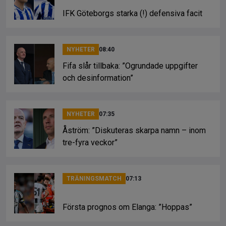
IFK Göteborgs starka (!) defensiva facit
NYHETER
08:40
Fifa slår tillbaka: ”Ogrundade uppgifter
och desinformation”
NYHETER
07:35
Åström: ”Diskuteras skarpa namn – inom
tre-fyra veckor”
TRÄNINGSMATCH
07:13
Första prognos om Elanga: ”Hoppas”