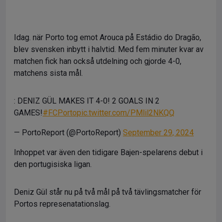
Idag. när Porto tog emot Arouca på Estádio do Dragão,
blev svensken inbytt i halvtid. Med fem minuter kvar av
matchen fick han också utdelning och gjorde 4-0,
matchens sista mål.
: DENIZ GÜL MAKES IT 4-0! 2 GOALS IN 2
GAMES!
#FCPorto
pic.twitter.com/PMlil2NKQQ
— PortoReport (@PortoReport)
September 29, 2024
Inhoppet var även den tidigare Bajen-spelarens debut i
den portugisiska ligan.
Deniz Gül står nu på två mål på två tävlingsmatcher för
Portos represenatationslag.