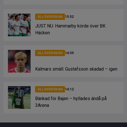
ALLSVENSKAN
15:52
JUST NU: Hammarby körde över BK
Häcken
ALLSVENSKAN
14:59
Kalmars smäll: Gustafsson skadad – igen
ALLSVENSKAN
14:12
Bänkad för Bajen – hyllades ändå på
3Arena