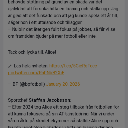
behövde stöttning på grund av en skada var det
självklart att försöka hitta en lösning och ställa upp. Jag
är glad att det funkade och att jag kunde spela ett år till,
säger hon i ett uttalande och tillägger:
– Nu blir det återigen fullt fokus på jobbet, så får vi se
om framtiden bjuder på mer fotboll eller inte.
Tack och lycka till, Alice!
🔗 Läs hela nyheten:
https://t.co/5CicReFccc
pic.twitter.com/Rn0NbB2XiE
— BP (@bpfotboll)
January 20, 2026
Sportchef
Staffan Jacobsson
:
– Efter 2024 tog Alice ett steg tillbaka från fotbollen för
att kunna fokusera på sin AT-tjänstgöring. När vi under
våren åkte på skadebekymmer så ställde Alice upp och
hjälpte laget. Sen lyckades vi hitta en lösning där hon