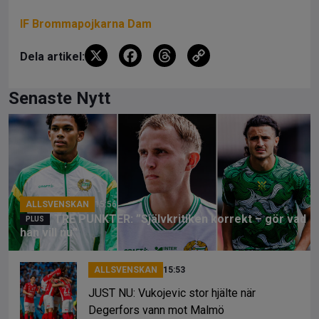
IF Brommapojkarna Dam
X
F
T
C
Dela artikel:
a
hr
o
ce
e
py
Senaste Nytt
b
a
Li
o
d
n
o
s
k
k
ALLSVENSKAN
15:56
TRE PUNKTER: ”Självkritiken korrekt – gör vad
han vill nu”
ALLSVENSKAN
15:53
JUST NU: Vukojevic stor hjälte när
Degerfors vann mot Malmö