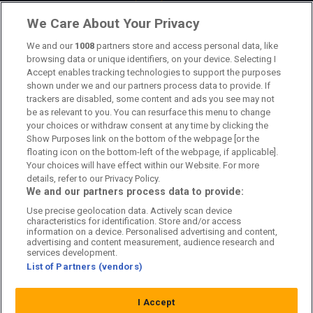
Om oss
We Care About Your Privacy
Kontakta oss
We and our
1008
partners store and access personal data, like
browsing data or unique identifiers, on your device. Selecting I
Accept enables tracking technologies to support the purposes
Kundtjänst
shown under we and our partners process data to provide. If
trackers are disabled, some content and ads you see may not
Sponsor: Rekatochklart
be as relevant to you. You can resurface this menu to change
your choices or withdraw consent at any time by clicking the
Annonsera på Fotbolldirekt
Show Purposes link on the bottom of the webpage [or the
floating icon on the bottom-left of the webpage, if applicable].
Redaktionell policy
Your choices will have effect within our Website. For more
details, refer to our Privacy Policy.
Personuppgiftspolicy
We and our partners process data to provide:
Use precise geolocation data. Actively scan device
Cookiepolicy
characteristics for identification. Store and/or access
information on a device. Personalised advertising and content,
Arkiv
advertising and content measurement, audience research and
services development.
List of Partners (vendors)
I Accept