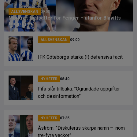
k
ALLSVENSKAN
09:08
Mörkret fortsätter för Fenger – utanför Blåvitts
trupp igen
ALLSVENSKAN
09:00
IFK Göteborgs starka (!) defensiva facit
NYHETER
08:40
Fifa slår tillbaka: ”Ogrundade uppgifter
och desinformation”
NYHETER
07:35
Åström: ”Diskuteras skarpa namn – inom
tre-fyra veckor”