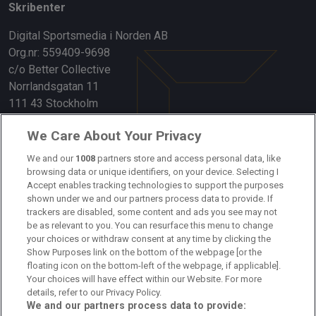
Skribenter
Digital Sportsmedia i Norden AB
Org.nr: 559409-9698
c/o Better Collective
Norrlandsgatan 11
111 43 Stockholm
Länkar
We Care About Your Privacy
Om oss
We and our
1008
partners store and access personal data, like
browsing data or unique identifiers, on your device. Selecting I
Accept enables tracking technologies to support the purposes
Kontakta oss
shown under we and our partners process data to provide. If
trackers are disabled, some content and ads you see may not
Kundtjänst
be as relevant to you. You can resurface this menu to change
your choices or withdraw consent at any time by clicking the
Sponsor: Rekatochklart
Show Purposes link on the bottom of the webpage [or the
floating icon on the bottom-left of the webpage, if applicable].
Annonsera på Fotbolldirekt
Your choices will have effect within our Website. For more
details, refer to our Privacy Policy.
Redaktionell policy
We and our partners process data to provide: