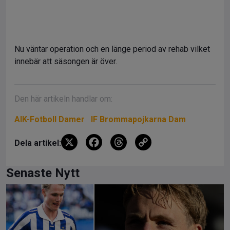
Nu väntar operation och en länge period av rehab vilket
innebär att säsongen är över.
Den här artikeln handlar om:
AIK-Fotboll Damer
IF Brommapojkarna Dam
X
F
T
C
Dela artikel:
a
hr
o
ce
e
py
Senaste Nytt
b
a
Li
o
d
n
o
s
k