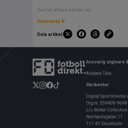
Den här artikeln handlar om:
Hammarby IF
X
F
T
C
Dela artikel:
a
hr
o
ce
e
py
b
a
Li
Ansvarig utgivare 
o
d
n
Aldijana Talic
o
s
k
Skribenter
k
Digital Sportsmedia 
Org.nr: 559409-9698
c/o Better Collective
Norrlandsgatan 11
111 43 Stockholm