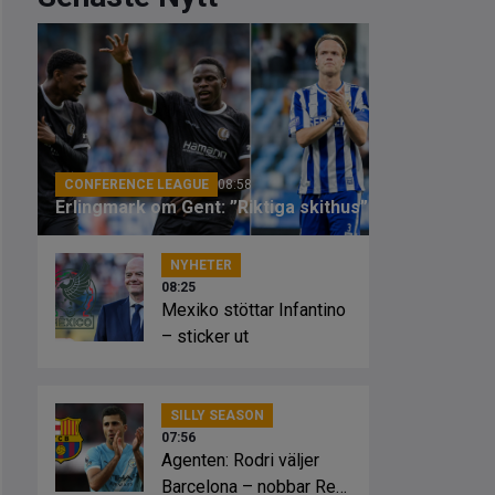
CONFERENCE LEAGUE
08:58
Erlingmark om Gent: ”Riktiga skithus”
NYHETER
08:25
Mexiko stöttar Infantino
– sticker ut
SILLY SEASON
07:56
Agenten: Rodri väljer
Barcelona – nobbar Real