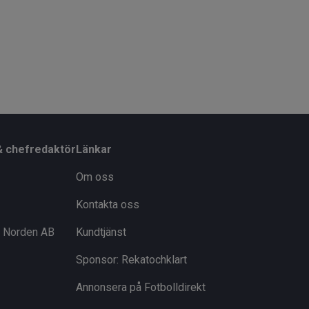
& chefredaktör
Länkar
Om oss
Kontakta oss
i Norden AB
Kundtjänst
Sponsor: Rekatochklart
Annonsera på Fotbolldirekt