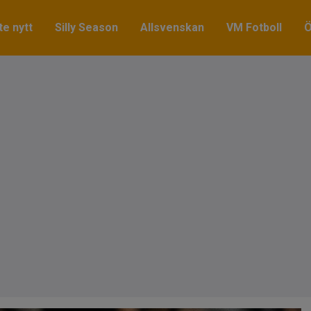
e nytt
Silly Season
Allsvenskan
VM Fotboll
Ö