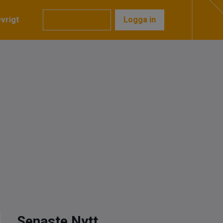
vrigt
Prenumerera
Logga in
Senaste Nytt