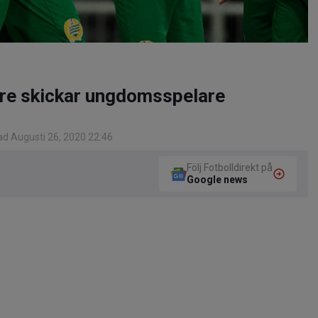
e skickar ungdomsspelare
d Augusti 26, 2020 22:46
Följ Fotbolldirekt på
Google news