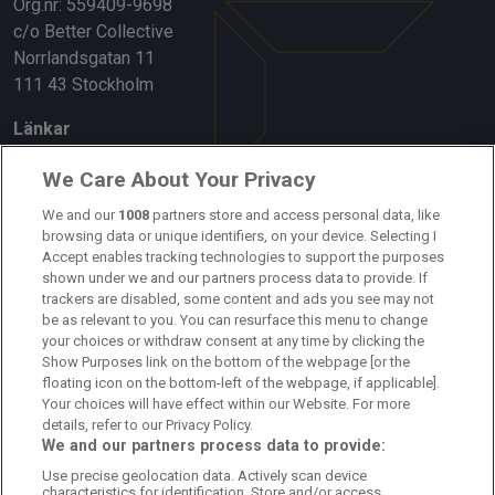
Org.nr: 559409-9698
c/o Better Collective
Norrlandsgatan 11
111 43 Stockholm
Länkar
Om oss
We Care About Your Privacy
We and our
1008
partners store and access personal data, like
Kontakta oss
browsing data or unique identifiers, on your device. Selecting I
Accept enables tracking technologies to support the purposes
Kundtjänst
shown under we and our partners process data to provide. If
trackers are disabled, some content and ads you see may not
Sponsor: Rekatochklart
be as relevant to you. You can resurface this menu to change
your choices or withdraw consent at any time by clicking the
Annonsera på Fotbolldirekt
Show Purposes link on the bottom of the webpage [or the
floating icon on the bottom-left of the webpage, if applicable].
Redaktionell policy
Your choices will have effect within our Website. For more
details, refer to our Privacy Policy.
Personuppgiftspolicy
We and our partners process data to provide:
Use precise geolocation data. Actively scan device
Cookiepolicy
characteristics for identification. Store and/or access