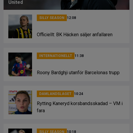
United
SILLY SEASON
12:08
Officiellt: BK Häcken säljer anfallaren
INTERNATIONELLT
11:38
Roony Bardghji utanför Barcelonas trupp
DAMLANDSLAGET
10:24
Rytting Kaneryd korsbandsskadad – VM i
fara
SILLY SEASON
10:18