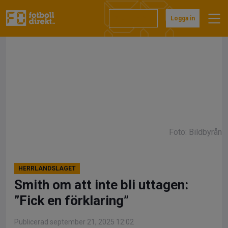
Hoppa
till
Prenumerera
Logga in
innehåll
Foto: Bildbyrån
HERRLANDSLAGET
Smith om att inte bli uttagen:
”Fick en förklaring”
Publicerad september 21, 2025 12:02