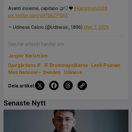
Avanti insieme, capitano 🤝🤍🖤
#Karlstrom2028
pic.twitter.com/e8Tb6ZPQ65
— Udinese Calcio (@Udinese_1896)
May 7, 2026
Den här artikeln handlar om:
Jesper Karlström
Djurgårdens IF
IF Brommapojkarna
Lech Poznan
Men National – Sweden
Udinese
X
F
T
C
Dela artikel:
a
hr
o
ce
e
py
Senaste Nytt
b
a
Li
o
d
n