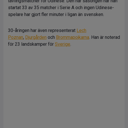
tävlingsmatcher för Udinese. Den här säsongen har han
startat 33 av 35 matcher i Serie A och ingen Udinese-
spelare har gjort fler minuter i ligan än svensken.
30-åringen har även representerat
Lech
Poznan
,
Djurgården
och
Brommapojkarna
. Han är noterad
för 23 landskamper för
Sverige
.