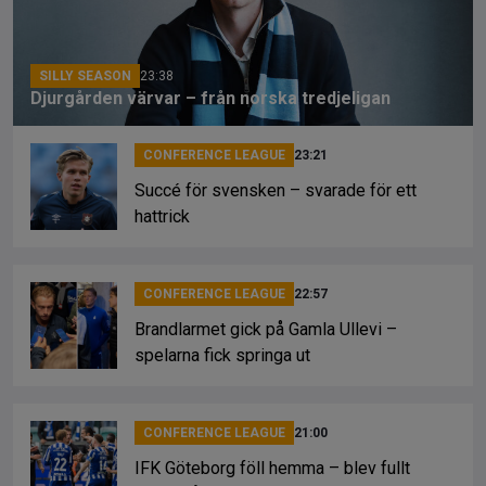
o
s
k
k
SILLY SEASON
23:38
Djurgården värvar – från norska tredjeligan
CONFERENCE LEAGUE
23:21
Succé för svensken – svarade för ett
hattrick
CONFERENCE LEAGUE
22:57
Brandlarmet gick på Gamla Ullevi –
spelarna fick springa ut
CONFERENCE LEAGUE
21:00
IFK Göteborg föll hemma – blev fullt