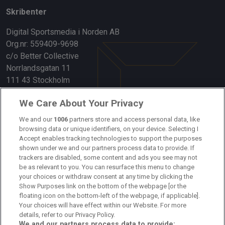
Skribenter
Digital Sportsmedia i Norden AB
Org.nr: 559409-9698
c/o Better Collective
Norrlandsgatan 11
111 43 Stockholm
Länkar
We Care About Your Privacy
Om oss
We and our
1006
partners store and access personal data, like
browsing data or unique identifiers, on your device. Selecting I
Accept enables tracking technologies to support the purposes
Kontakta oss
shown under we and our partners process data to provide. If
trackers are disabled, some content and ads you see may not
Kundtjänst
be as relevant to you. You can resurface this menu to change
your choices or withdraw consent at any time by clicking the
Sponsor: Rekatochklart
Show Purposes link on the bottom of the webpage [or the
floating icon on the bottom-left of the webpage, if applicable].
Annonsera på Fotbolldirekt
Your choices will have effect within our Website. For more
details, refer to our Privacy Policy.
Redaktionell policy
We and our partners process data to provide: