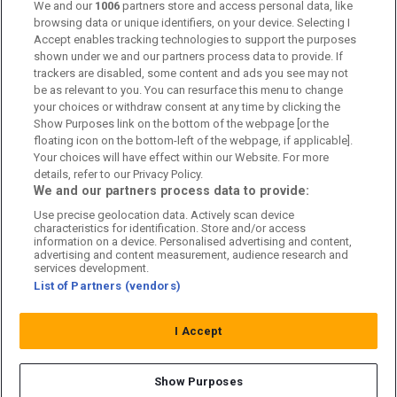
Kontakta oss
We and our
1006
partners store and access personal data, like
browsing data or unique identifiers, on your device. Selecting I
Accept enables tracking technologies to support the purposes
Kundtjänst
shown under we and our partners process data to provide. If
trackers are disabled, some content and ads you see may not
Sponsor: Rekatochklart
be as relevant to you. You can resurface this menu to change
your choices or withdraw consent at any time by clicking the
Annonsera på Fotbolldirekt
Show Purposes link on the bottom of the webpage [or the
floating icon on the bottom-left of the webpage, if applicable].
Redaktionell policy
Your choices will have effect within our Website. For more
details, refer to our Privacy Policy.
Personuppgiftspolicy
We and our partners process data to provide:
Use precise geolocation data. Actively scan device
Cookiepolicy
characteristics for identification. Store and/or access
information on a device. Personalised advertising and content,
Arkiv
advertising and content measurement, audience research and
services development.
List of Partners (vendors)
I Accept
Show Purposes