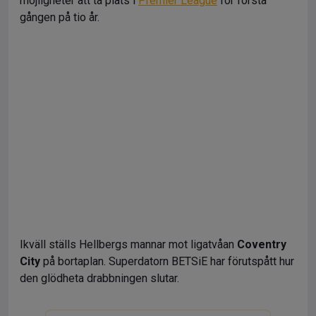
möjligheter att ta plats i
Premier League
för första
gången på tio år.
Ikväll ställs Hellbergs mannar mot ligatvåan
Coventry
City
på bortaplan. Superdatorn BETSiE har förutspått hur
den glödheta drabbningen slutar.