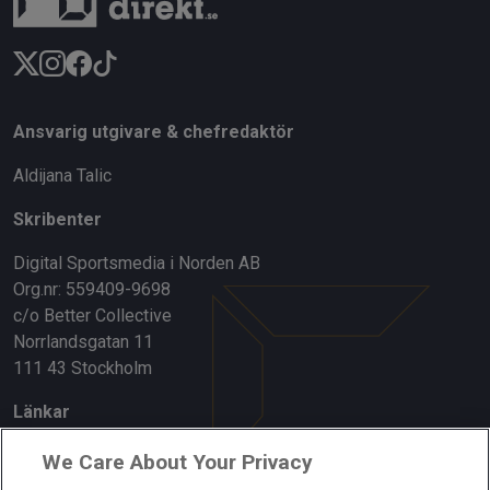
Ansvarig utgivare & chefredaktör
Aldijana Talic
Skribenter
Digital Sportsmedia i Norden AB
Org.nr: 559409-9698
c/o Better Collective
Norrlandsgatan 11
111 43 Stockholm
Länkar
Om oss
We Care About Your Privacy