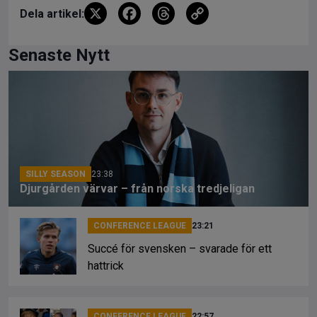
X
F
T
C
Dela artikel:
a
hr
o
ce
e
py
Senaste Nytt
b
a
Li
o
d
n
o
s
k
k
SILLY SEASON
23:38
Djurgården värvar – från norska tredjeligan
CONFERENCE LEAGUE
23:21
Succé för svensken – svarade för ett
hattrick
CONFERENCE LEAGUE
22:57