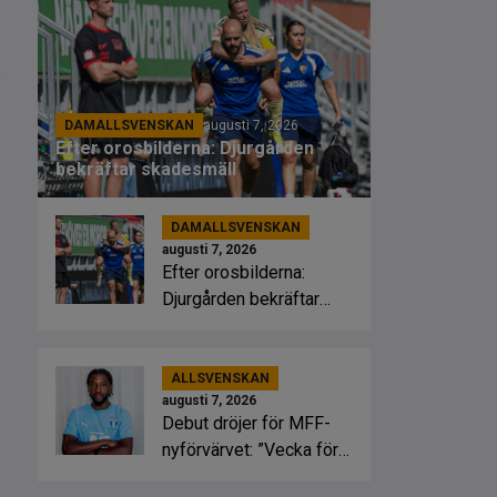
DAMALLSVENSKAN
augusti 7, 2026
Efter orosbilderna: Djurgården
bekräftar skadesmäll
DAMALLSVENSKAN
augusti 7, 2026
Efter orosbilderna:
Djurgården bekräftar
skadesmäll
ALLSVENSKAN
augusti 7, 2026
Debut dröjer för MFF-
nyförvärvet: ”Vecka för
vecka”