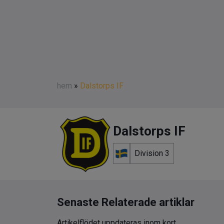
hem
»
Dalstorps IF
Dalstorps IF
Division 3
Senaste Relaterade artiklar
Artikelflödet uppdateras inom kort.