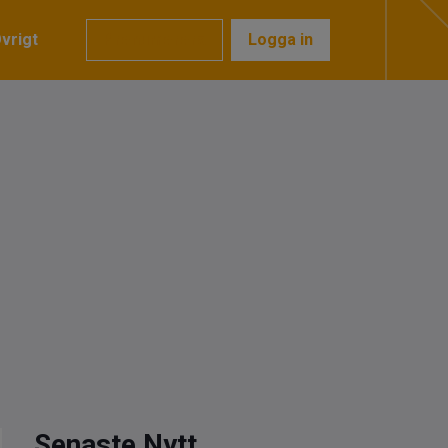
vrigt
Prenumerera
Logga in
Senaste Nytt