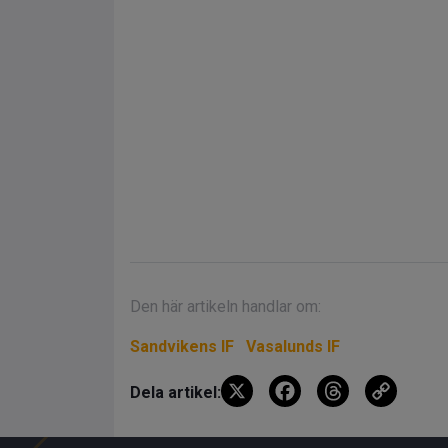
Den här artikeln handlar om:
Sandvikens IF
Vasalunds IF
X
F
T
C
Dela artikel:
a
hr
o