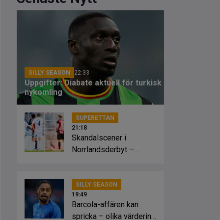
SILLY SEASON
22:33
Uppgifter: Diabate aktuell för turkisk
nykomling
SUPERETTAN
21:18
Skandalscener i
Norrlandsderbyt –
planen fattade eld
SILLY SEASON
19:49
Barcola-affären kan
spricka – olika värdering