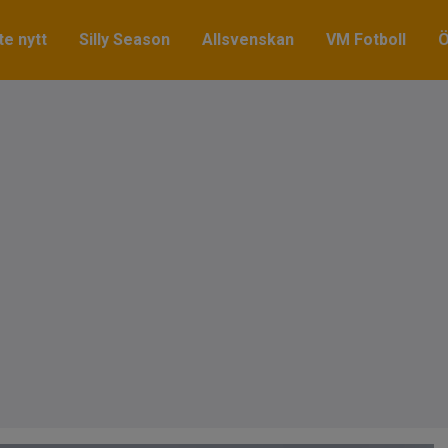
e nytt
Silly Season
Allsvenskan
VM Fotboll
Ö