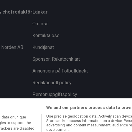
& chefredaktör
Länkar
Om oss
Kontakta oss
i Norden AB
Kundtjänst
Sponsor: Rekatochklart
Annonsera på Fotbolldirekt
Redaktionell policy
Personuppgiftspolicy
Cookiepolicy
We and our partners process data to provi
Use precise geolocation data. Actively scan device 
 data or unique
Arkiv
Store and/or access information on a device. Pers
gies to support the
advertising and content measurement, audience re
rackers are disabled,
development.