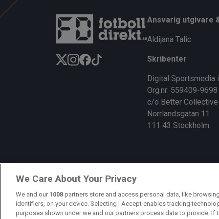
ce
e
py
b
a
Li
Ansvarig utgivare 
o
d
n
Aldijana Talic
o
s
k
Skribenter
k
Digital Sportsmedia 
Org.nr: 559409-9698
c/o Better Collective
Norrlandsgatan 11
111 43 Stockholm
We Care About Your Privacy
We and our
1008
partners store and access personal data, like browsing
identifiers, on your device. Selecting I Accept enables tracking technolo
purposes shown under we and our partners process data to provide. If t