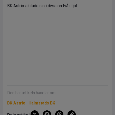
BK Astrio slutade nia i division två i fjol.
Den här artikeln handlar om:
BK Astrio
Halmstads BK
X
F
T
C
Dela artikel: