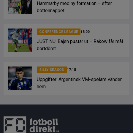
Hammarby med ny formation – efter
bottennappet
CONFERENCE LEAGUE
18:00
JUST NU: Bajen pustar ut – Rakow får mål
bortdömt
SILLY SEASON
17:15
Uppgifter: Argentinsk VM-spelare vänder
hem