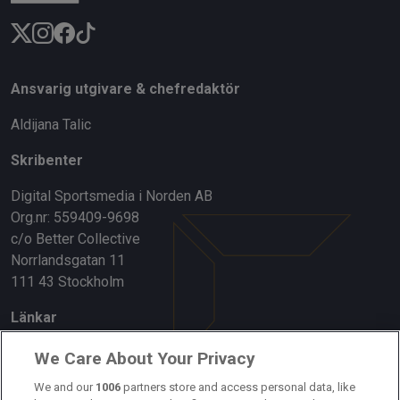
Ansvarig utgivare & chefredaktör
Aldijana Talic
Skribenter
Digital Sportsmedia i Norden AB
Org.nr: 559409-9698
c/o Better Collective
Norrlandsgatan 11
111 43 Stockholm
Länkar
Om oss
We Care About Your Privacy
Kontakta oss
We and our
1006
partners store and access personal data, like