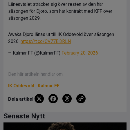
Låneavtalet sträcker sig över resten av den här
säsongen för Djoro, som har kontrakt med KFF över
säsongen 2029.
Awaka Djoro lånas ut till IK Oddevold över säsongen
2026.
https://t.co/CV77Ei3RLN
— Kalmar FF (@KalmarFF)
February 20, 2026
Den här artikeln handlar om:
IK Oddevold
Kalmar FF
X
F
T
C
Dela artikel:
a
hr
o
ce
e
py
Senaste Nytt
b
a
Li