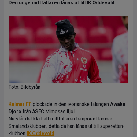
Den unge mittfältaren lånas ut till IK Oddevold.
Foto: Bildbyrån
Kalmar FF
plockade in den ivorianske talangen
Awaka
Djoro
från ASEC Mimosas ifjol.
Nu står det klart att mittfältaren temporärt lämnar
Smålandsklubben, detta då han lånas ut till superettan-
klubben
IK Oddevold
.