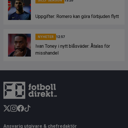
SILLY SEASON
13:20
Uppgifter: Romero kan göra förbjuden flytt
NYHETER
12:57
Ivan Toney i nytt blåsväder: Åtalas för
misshandel
Ansvarig utgivare & chefredaktör