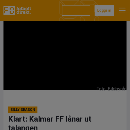
Hoppa
till
Prenumerera
Logga in
innehåll
Foto: Bildbyrån
SILLY SEASON
Klart: Kalmar FF lånar ut
talangen