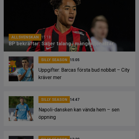
o
d
n
o
s
k
k
ALLSVENSKAN
15:18
BP bekräftar: Säljer talang i mångmiljonaffär
SILLY SEASON
15:05
Uppgifter: Barcas första bud nobbat – City
kräver mer
SILLY SEASON
14:47
Napoli-dansken kan vända hem – sen
öppning