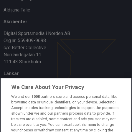
Aldijana Talic
Skribenter
Digital Sportsmedia i Norden AB
Org.nr: 559409-9698
c/o Better Collective
Norrlandsgatan 11
111 43 Stockholm
Länkar
Om oss
We Care About Your Privacy
Kontakta oss
We and our
1008
partners store and access personal data, like
browsing data or unique identifiers, on your device. Selecting I
Accept enables tracking technologies to support the purposes
Kundtjänst
shown under we and our partners process data to provide. If
trackers are disabled, some content and ads you see may not
Sponsor: Rekatochklart
be as relevant to you. You can resurface this menu to change
your choices or withdraw consent at any time by clicking the