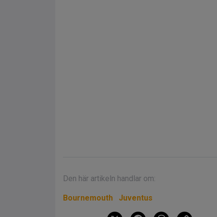
Den här artikeln handlar om:
Bournemouth
Juventus