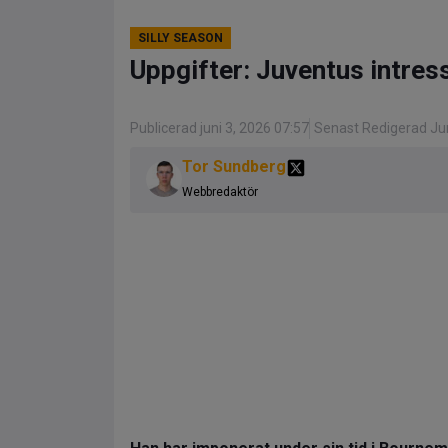
SILLY SEASON
Uppgifter: Juventus intres
Publicerad juni 3, 2026 07:57
Senast Redigerad Jun
Tor Sundberg
Webbredaktör