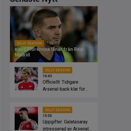
SILLY SEASON
17:56
Klart: Fiorentina lånar från Real
Madrid
SILLY SEASON
16:43
Officiellt: Tidigare
Arsenal-back klar för
Crystal Palace
SILLY SEASON
15:55
Uppgifter: Galatasaray
intresserad av Arsenal-