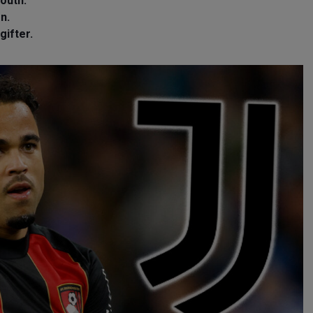
outh.
en.
gifter.