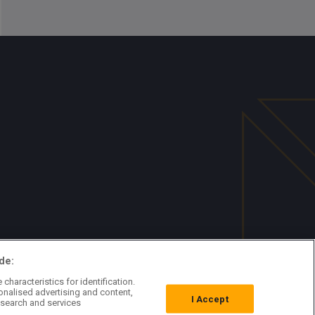
de:
characteristics for identification.
onalised advertising and content,
I Accept
search and services