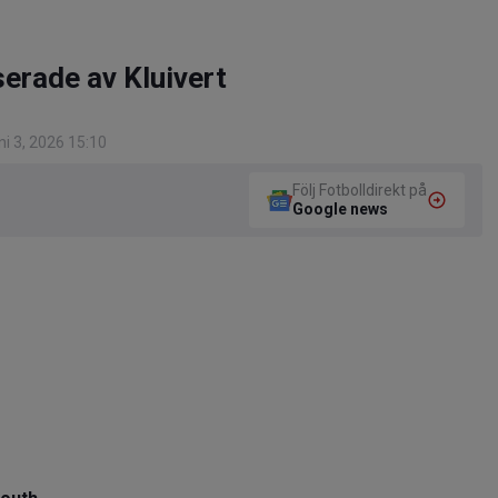
serade av Kluivert
i 3, 2026 15:10
Följ Fotbolldirekt på
Google news