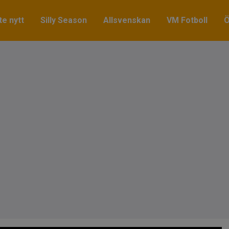
e nytt
Silly Season
Allsvenskan
VM Fotboll
Ö