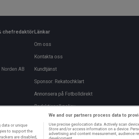
& chefredaktör
Länkar
Om oss
Kontakta oss
i Norden AB
Kundtjänst
Sponsor: Rekatochklart
Annonsera på Fotbolldirekt
Redaktionell policy
We and our partners process data to provi
Personuppgiftspolicy
Use precise geolocation data. Actively scan device 
 data or unique
Store and/or access information on a device. Pers
Cookiepolicy
gies to support the
advertising and content measurement, audience re
rackers are disabled,
development.