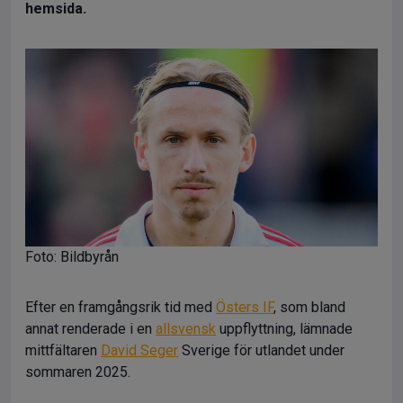
hemsida.
Foto: Bildbyrån
Efter en framgångsrik tid med
Östers IF
, som bland
annat renderade i en
allsvensk
uppflyttning, lämnade
mittfältaren
David Seger
Sverige för utlandet under
sommaren 2025.