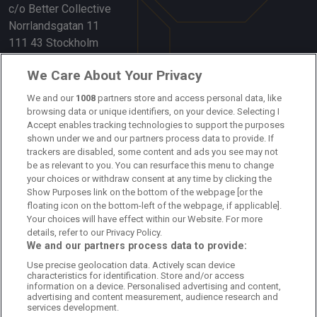
c/o Better Collective
Norrlandsgatan 11
111 43 Stockholm
Länkar
We Care About Your Privacy
We and our
1008
partners store and access personal data, like
Om oss
browsing data or unique identifiers, on your device. Selecting I
Accept enables tracking technologies to support the purposes
Kontakta oss
shown under we and our partners process data to provide. If
trackers are disabled, some content and ads you see may not
Kundtjänst
be as relevant to you. You can resurface this menu to change
your choices or withdraw consent at any time by clicking the
Sponsor: Rekatochklart
Show Purposes link on the bottom of the webpage [or the
floating icon on the bottom-left of the webpage, if applicable].
Annonsera på Fotbolldirekt
Your choices will have effect within our Website. For more
details, refer to our Privacy Policy.
Redaktionell policy
We and our partners process data to provide:
Use precise geolocation data. Actively scan device
Personuppgiftspolicy
characteristics for identification. Store and/or access
information on a device. Personalised advertising and content,
Cookiepolicy
advertising and content measurement, audience research and
services development.