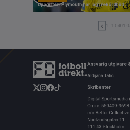
Uppgifter: Plymouth har lagt rekordbud på Baidoo – kan tränas av Rooney
1
…
1 040
1 0
Ansvarig utgivare 
Aldijana Talic
Skribenter
Digital Sportsmedia 
Org.nr: 559409-9698
c/o Better Collective
Norrlandsgatan 11
111 43 Stockholm