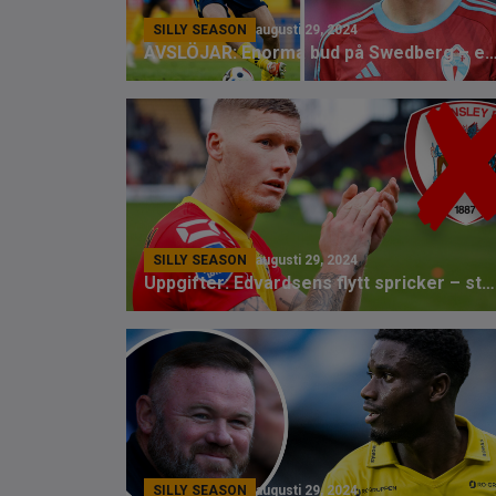
SILLY SEASON
augusti 29, 2024
AVSLÖJAR: Enorma bud på Swedberg – explosionsartade u
SILLY SEASON
augusti 29, 2024
Uppgifter: Edvardsens flytt spricker – stannar av familjeskäl
SILLY SEASON
augusti 29, 2024