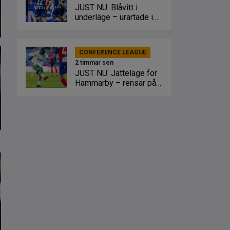
JUST NU: Blåvitt i
underläge – urartade i
slagsmål
CONFERENCE LEAGUE
2 timmar sen
JUST NU: Jätteläge för
Hammarby – rensar på
mållinjen