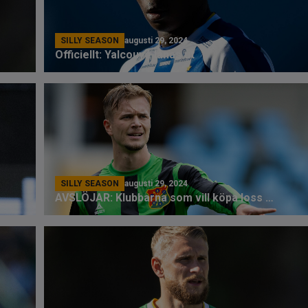
SILLY SEASON
augusti 29, 2024
Officiellt: Yalcouyé lånas ut
SILLY SEASON
augusti 29, 2024
AVSLÖJAR: Klubbarna som vill köpa loss Ahl Holmström från Gais