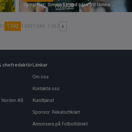
Uppgifter: Simon Strand nära att lämna Hammarby för Tyskland
41
1 042
1 043
1 044
…
1 067
& chefredaktör
Länkar
Om oss
Kontakta oss
i Norden AB
Kundtjänst
Sponsor: Rekatochklart
Annonsera på Fotbolldirekt