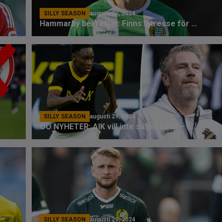
SILLY SEASON
augusti 29, 2024
tvecklingen
Hammarby bekräftar: Finns intresse för Strand
SILLY SEASON
augusti 29, 2024
OO NYHETER: AIK vill inte sälja Fanne – tvingas till affär
SILLY SEASON
augusti 29, 2024