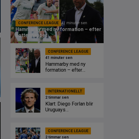
CONFERENCE LEAGUE
41 minuter sen
Hammarby med ny formation – efter
bottennappet
CONFERENCE LEAGUE
41 minuter sen
Hammarby med ny
formation – efter
bottennappet
INTERNATIONELLT
2 timmar sen
Klart: Diego Forlan blir
Uruguays
förbundskapten
CONFERENCE LEAGUE
2 timmar sen