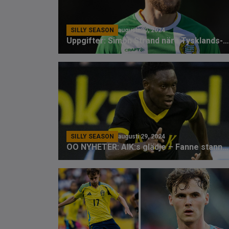
SILLY SEASON
augusti 30, 2024
Uppgifter: Simon Strand nära Tysklands-flytt
SILLY SEASON
augusti 29, 2024
OO NYHETER: AIK:s glädje – Fanne stannar året ut