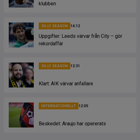
klubben
SILLY SEASON
14:12
Uppgifter: Leeds värvar från City – gör
rekordaffär
SILLY SEASON
12:31
Klart: AIK värvar anfallare
INTERNATIONELLT
12:05
Beskedet: Araujo har opererats