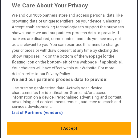
Länkar
We Care About Your Privacy
Om oss
We and our
1006
partners store and access personal data, like
browsing data or unique identifiers, on your device. Selecting I
Accept enables tracking technologies to support the purposes
Kontakta oss
shown under we and our partners process data to provide. If
trackers are disabled, some content and ads you see may not
Kundtjänst
be as relevant to you. You can resurface this menu to change
your choices or withdraw consent at any time by clicking the
Sponsor: Rekatochklart
Show Purposes link on the bottom of the webpage [or the
floating icon on the bottom-left of the webpage, if applicable].
Annonsera på Fotbolldirekt
Your choices will have effect within our Website. For more
details, refer to our Privacy Policy.
Redaktionell policy
We and our partners process data to provide:
Use precise geolocation data. Actively scan device
Personuppgiftspolicy
characteristics for identification. Store and/or access
information on a device. Personalised advertising and content,
Cookiepolicy
advertising and content measurement, audience research and
services development.
List of Partners (vendors)
Arkiv
I Accept