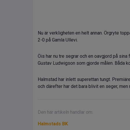
Nu är verkligheten en helt annan. Örgryte top
2-0 på Gamla Ullevi.
Öis har nu tre segrar och en oavgjord på sina
Gustav Ludwigson som gjorde målen. Båda kom 
Halmstad har inlett superettan tungt. Premiär
och därefter har det bara blivit en seger, men n
Den här artikeln handlar om:
Halmstads BK