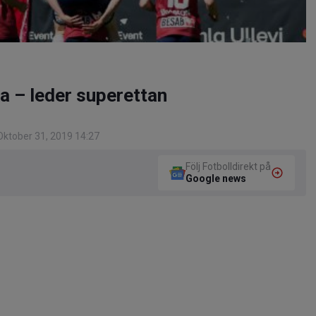
a – leder superettan
ktober 31, 2019 14:27
Följ Fotbolldirekt på
Google news