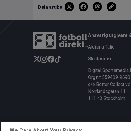
X
F
T
C
Dela artikel:
a
hr
o
ce
e
py
b
a
Li
Ansvarig utgivare 
o
d
n
Aldijana Talic
o
s
k
Skribenter
k
Digital Sportsmedia 
Org.nr: 559409-9698
c/o Better Collective
Norrlandsgatan 11
111 43 Stockholm
We Care About Your Privacy