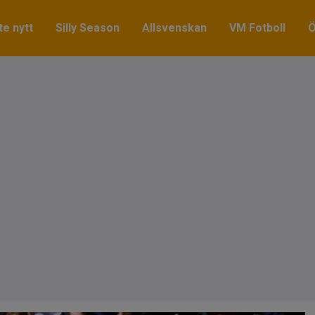
e nytt
Silly Season
Allsvenskan
VM Fotboll
Ö