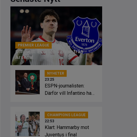
PREMIER LEAGUE
23:46
Officiellt: Everton värvar från
Arsenal
NYHETER
23:25
ESPN-journalisten:
Därför vill Infantino ha
Marockos stöd
CHAMPIONS LEAGUE
22:53
Klart: Hammarby mot
Juventus i final