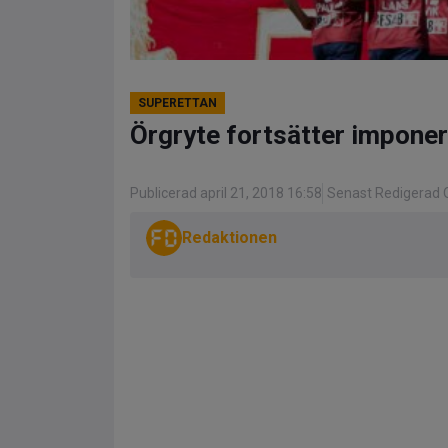
SUPERETTAN
Örgryte fortsätter imponer
Publicerad april 21, 2018 16:58
Senast Redigerad O
Redaktionen