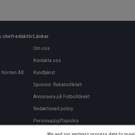
& chefredaktör
Länkar
Om oss
Kontakta oss
i Norden AB
Kundtjänst
Sponsor: Rekatochklart
Annonsera på Fotbolldirekt
Redaktionell policy
Personuppgiftspolicy
Cookiepolicy
We and our partners process data to provi