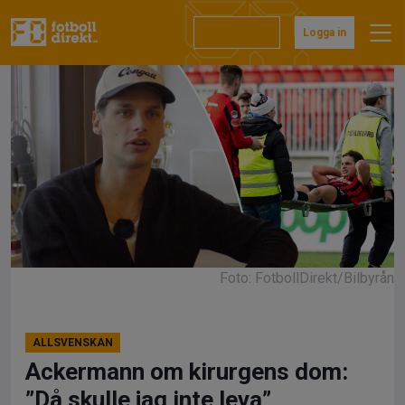
Hoppa
till
Prenumerera
Logga in
innehåll
Foto: FotbollDirekt/Bilbyrån
ALLSVENSKAN
Ackermann om kirurgens dom:
”Då skulle jag inte leva”