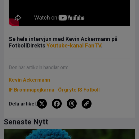
Se hela intervjun med Kevin Ackermann på
FotbollDirekts
Youtube-kanal FanTV
.
Den här artikeln handlar om:
Kevin Ackermann
IF Brommapojkarna
Örgryte IS Fotboll
X
F
T
C
Dela artikel:
a
hr
o
ce
e
py
Senaste Nytt
b
a
Li