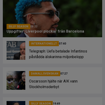
o
d
n
o
s
k
k
SILLY SEASON
08:20
Uppgifter: Liverpool plockar från Barcelona
INTERNATIONELLT
07:40
Telegraph: Uefa betalade Infantinos
påstådda älskarinna miljonbelopp
DAMALLSVENSKAN
07:27
Oscarsson hjälte när AIK vann
Stockholmsderbyt
SILLY SEASON
19:49