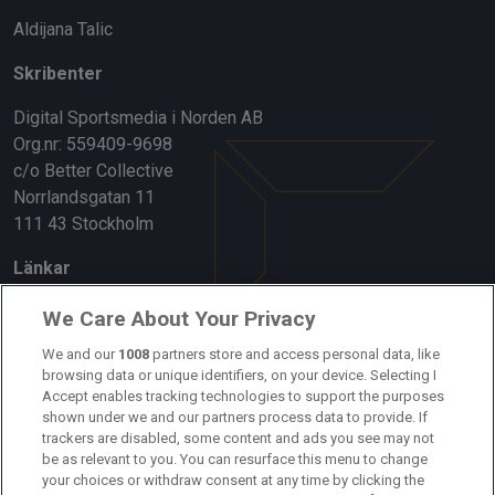
Aldijana Talic
Skribenter
Digital Sportsmedia i Norden AB
Org.nr: 559409-9698
c/o Better Collective
Norrlandsgatan 11
111 43 Stockholm
Länkar
Om oss
We Care About Your Privacy
We and our
1008
partners store and access personal data, like
Kontakta oss
browsing data or unique identifiers, on your device. Selecting I
Accept enables tracking technologies to support the purposes
Kundtjänst
shown under we and our partners process data to provide. If
trackers are disabled, some content and ads you see may not
Sponsor: Rekatochklart
be as relevant to you. You can resurface this menu to change
your choices or withdraw consent at any time by clicking the
Annonsera på Fotbolldirekt