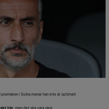
 premiären i Solna menar han inte är optimalt.
 det här
, men det ska vara okej.