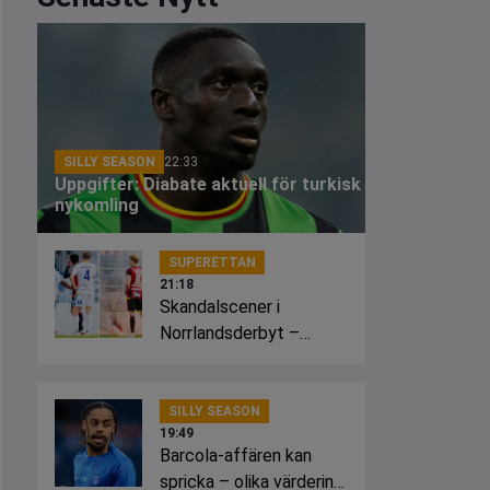
SILLY SEASON
22:33
Uppgifter: Diabate aktuell för turkisk
nykomling
SUPERETTAN
21:18
Skandalscener i
Norrlandsderbyt –
planen fattade eld
SILLY SEASON
19:49
Barcola-affären kan
spricka – olika värdering