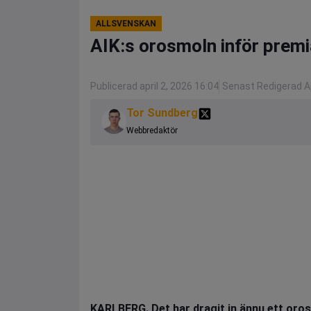
ALLSVENSKAN
AIK:s orosmoln inför premi
Publicerad april 2, 2026 16:04
Senast Redigerad Ap
Tor Sundberg
Webbredaktör
KARLBERG. Det har dragit in ännu ett oro