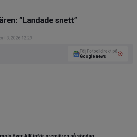
ären: ”Landade snett”
ril 3, 2026 12:29
Följ Fotbolldirekt på
Google news
smoln över AIK inför premiären på söndag.