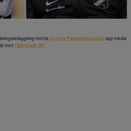
äningsanläggning mötte
Sotirios Papagiannopoulos
upp media
iär mot
Halmstads BK
.