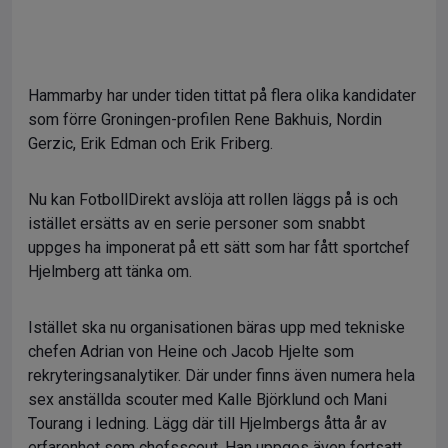
Hammarby har under tiden tittat på flera olika kandidater
som förre Groningen-profilen Rene Bakhuis, Nordin
Gerzic, Erik Edman och Erik Friberg.
Nu kan FotbollDirekt avslöja att rollen läggs på is och
istället ersätts av en serie personer som snabbt
uppges ha imponerat på ett sätt som har fått sportchef
Hjelmberg att tänka om.
Istället ska nu organisationen bäras upp med tekniske
chefen Adrian von Heine och Jacob Hjelte som
rekryteringsanalytiker. Där under finns även numera hela
sex anställda scouter med Kalle Björklund och Mani
Tourang i ledning. Lägg där till Hjelmbergs åtta år av
erfarenhet som chefsscout. Han uppges även fortsatt