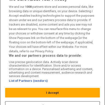
We and our
1008
partners store and access personal data, like
Kontakta oss
browsing data or unique identifiers, on your device. Selecting I
Accept enables tracking technologies to support the purposes
Kundtjänst
shown under we and our partners process data to provide. If
trackers are disabled, some content and ads you see may not
Sponsor: Rekatochklart
be as relevant to you. You can resurface this menu to change
your choices or withdraw consent at any time by clicking the
Annonsera på Fotbolldirekt
Show Purposes link on the bottom of the webpage [or the
floating icon on the bottom-left of the webpage, if applicable].
Redaktionell policy
Your choices will have effect within our Website. For more
details, refer to our Privacy Policy.
Personuppgiftspolicy
We and our partners process data to provide:
Use precise geolocation data. Actively scan device
Cookiepolicy
characteristics for identification. Store and/or access
information on a device. Personalised advertising and content,
Arkiv
advertising and content measurement, audience research and
services development.
List of Partners (vendors)
I Accept