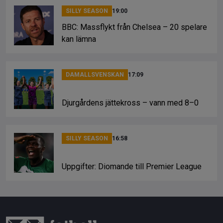
SILLY SEASON
19:00
BBC: Massflykt från Chelsea – 20 spelare
kan lämna
DAMALLSVENSKAN
17:09
Djurgårdens jättekross – vann med 8–0
SILLY SEASON
16:58
Uppgifter: Diomande till Premier League