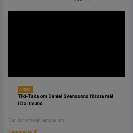
VIDEO
Tiki-Taka om Daniel Svenssons första mål
i Dortmund
Den här artikeln handlar om:
Hammarby IF