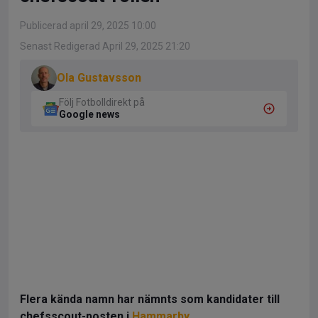
Publicerad april 29, 2025 10:00
Senast Redigerad April 29, 2025 21:20
Ola Gustavsson
Följ Fotbolldirekt på
Google news
Flera kända namn har nämnts som kandidater till
chefsscout-posten i
Hammarby
.