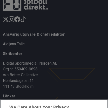
Ansvarig utgivare & chefredaktör
Aldijana Talic
Skribenter
Digital Sportsmedia i Norden AB
Org.nr: 559409-9698
c/o Better Collective
Norrlandsgatan 11
111 43 Stockholm
Länkar
Om oss
We Care About Your Privacy