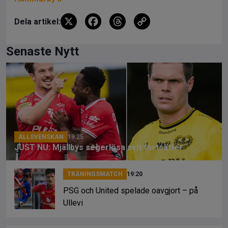
X
F
T
C
Dela artikel:
a
hr
o
ce
e
py
Senaste Nytt
b
a
Li
o
d
n
o
s
k
k
ALLSVENSKAN
19:25
JUST NU: Mjällbys segerlösa svit fortsätter
TRÄNINGSMATCH
19:20
PSG och United spelade oavgjort – på
Ullevi