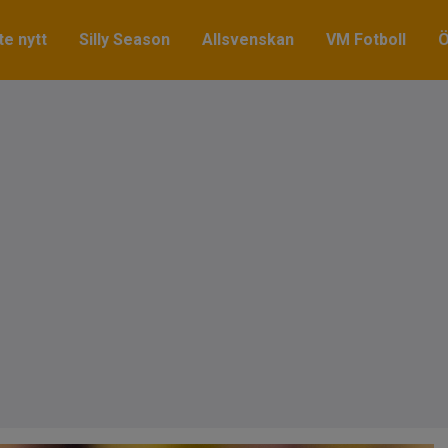
e nytt
Silly Season
Allsvenskan
VM Fotboll
Ö