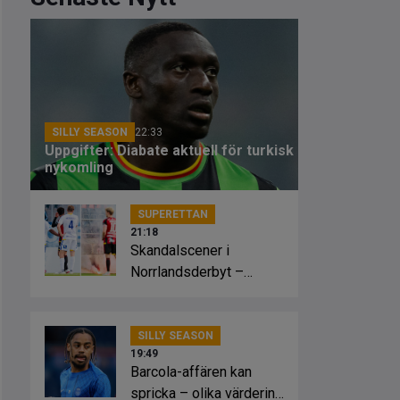
SILLY SEASON
22:33
Uppgifter: Diabate aktuell för turkisk
nykomling
SUPERETTAN
21:18
Skandalscener i
Norrlandsderbyt –
planen fattade eld
SILLY SEASON
19:49
Barcola-affären kan
spricka – olika värdering