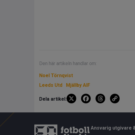
Den här artikeln handlar om:
Noel Törnqvist
Leeds Utd
Mjällby AIF
X
F
T
C
Dela artikel:
a
hr
o
ce
e
py
b
a
Li
Ansvarig utgivare 