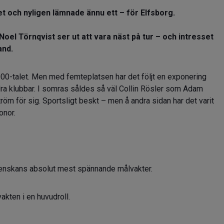
et och nyligen lämnade ännu ett – för Elfsborg.
Noel Törnqvist ser ut att vara näst på tur – och intresset
and.
2000-talet. Men med femteplatsen har det följt en exponering
ra klubbar. I somras såldes så väl Collin Rösler som Adam
m för sig. Sportsligt beskt – men å andra sidan har det varit
onor.
svenskans absolut mest spännande målvakter.
akten i en huvudroll.