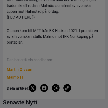
träder i kraft redan i Malmös semifinal av svenska
cupen mot Halmstad på lördag.
{{ BC AD HERE }}
Olsson kom till MFF från BK Häcken 2021. I premiären
av allsvenskan ställs Malmö mot IFK Norrköping på
bortaplan.
Den här artikeln handlar om:
Martin Olsson
Malmö FF
X
F
T
C
Dela artikel:
a
hr
o
ce
e
py
Senaste Nytt