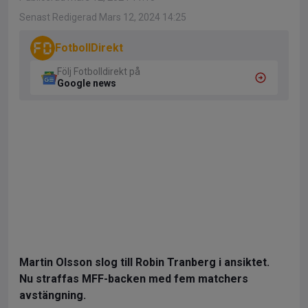
Senast Redigerad Mars 12, 2024 14:25
FotbollDirekt
Följ Fotbolldirekt på
Google news
Martin Olsson slog till Robin Tranberg i ansiktet.
Nu straffas MFF-backen med fem matchers
avstängning.