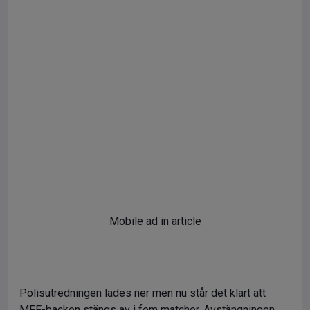
Mobile ad in article
Polisutredningen lades ner men nu står det klart att
MFF-backen stängs av i fem matcher. Avstängningen