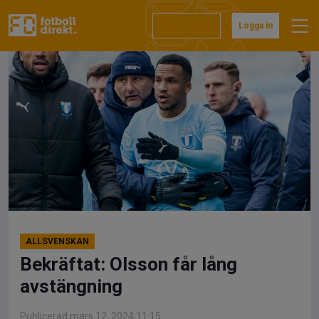
Hoppa
till
Prenumerera
Logga in
innehåll
ALLSVENSKAN
Bekräftat: Olsson får lång
avstängning
Publicerad mars 12, 2024 11:15