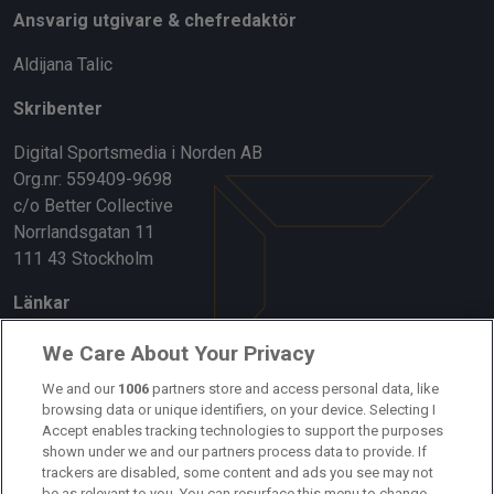
Ansvarig utgivare & chefredaktör
Aldijana Talic
Skribenter
Digital Sportsmedia i Norden AB
Org.nr: 559409-9698
c/o Better Collective
Norrlandsgatan 11
111 43 Stockholm
Länkar
Om oss
We Care About Your Privacy
Kontakta oss
We and our
1006
partners store and access personal data, like
browsing data or unique identifiers, on your device. Selecting I
Accept enables tracking technologies to support the purposes
Kundtjänst
shown under we and our partners process data to provide. If
trackers are disabled, some content and ads you see may not
Sponsor: Rekatochklart
be as relevant to you. You can resurface this menu to change