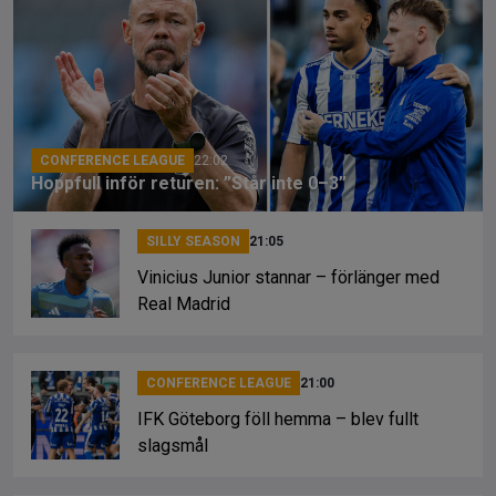
b
a
Li
o
d
n
o
s
k
k
CONFERENCE LEAGUE
22:02
Hoppfull inför returen: ”Står inte 0–3”
SILLY SEASON
21:05
Vinicius Junior stannar – förlänger med
Real Madrid
CONFERENCE LEAGUE
21:00
IFK Göteborg föll hemma – blev fullt
slagsmål