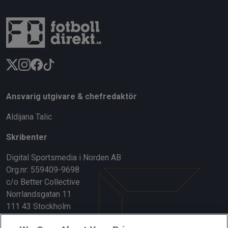
Ansvarig utgivare & chefredaktör
Aldijana Talic
Skribenter
Digital Sportsmedia i Norden AB
Org.nr: 559409-9698
c/o Better Collective
Norrlandsgatan 11
111 43 Stockholm
Länkar