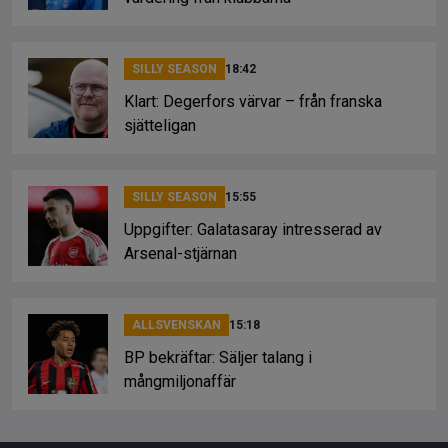
SILLY SEASON
18:42
Klart: Degerfors värvar – från franska
sjätteligan
SILLY SEASON
15:55
Uppgifter: Galatasaray intresserad av
Arsenal-stjärnan
ALLSVENSKAN
15:18
BP bekräftar: Säljer talang i
mångmiljonaffär