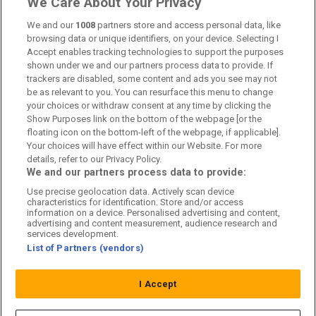
We Care About Your Privacy
Om oss
We and our
1008
partners store and access personal data, like
browsing data or unique identifiers, on your device. Selecting I
Accept enables tracking technologies to support the purposes
Kontakta oss
shown under we and our partners process data to provide. If
trackers are disabled, some content and ads you see may not
Kundtjänst
be as relevant to you. You can resurface this menu to change
your choices or withdraw consent at any time by clicking the
Sponsor: Rekatochklart
Show Purposes link on the bottom of the webpage [or the
floating icon on the bottom-left of the webpage, if applicable].
Annonsera på Fotbolldirekt
Your choices will have effect within our Website. For more
details, refer to our Privacy Policy.
Redaktionell policy
We and our partners process data to provide:
Use precise geolocation data. Actively scan device
Personuppgiftspolicy
characteristics for identification. Store and/or access
information on a device. Personalised advertising and content,
Cookiepolicy
advertising and content measurement, audience research and
services development.
List of Partners (vendors)
Arkiv
I Accept