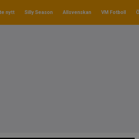
e nytt
Silly Season
Allsvenskan
VM Fotboll
Ö