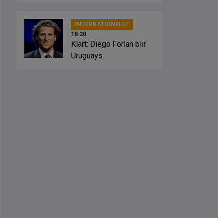
bottennappet
INTERNATIONELLT
18:20
Klart: Diego Forlan blir
Uruguays
förbundskapten