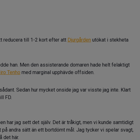
reducera till 1-2 kort efter att
Djurgården
utökat i stekheta
odde han. Men den assisterande domaren hade helt felaktigt
iro Tenho
med marginal upphävde offsiden.
sådant. Sedan hur mycket onside jag var visste jag inte. Klart
ill FD.
n har jag sett det själv. Det är tråkigt, men vi kunde samtidigt
it på andra sätt än ett bortdömt mål. Jag tycker vi spelar svagt,
å det här.