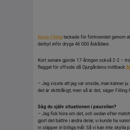
Kevin Filling
tackade för förtroendet genom att 
derbyt inför dryga 46 000 åskådare.
Kort senare gjorde 17-åringen också 2-2 – tr
flaggat för offside då Djurgårdens mittback
M
– Jag visste att jag var onside, man känner ju 
det är skittråkigt, men så är det, säger Filling t
Såg du själv situationen i pausvilan?
– Jag fick höra om det, och sedan efter matche
gjort det bättre i andra delar, vi kunde ha vunn
vi släpper in billiga mål. Så vi kan inte skylla p