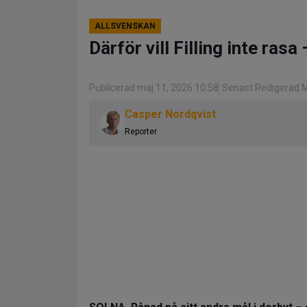
ALLSVENSKAN
Därför vill Filling inte ra
Publicerad maj 11, 2026 10:58
Senast Redigerad M
Casper Nordqvist
Reporter