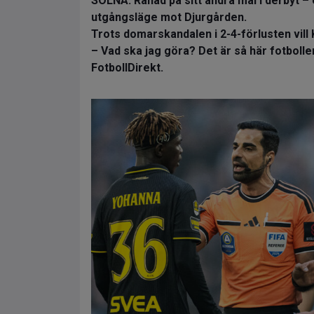
SOLNA. Rånad på sitt andra mål i derbyt – 
utgångsläge mot Djurgården.
Trots domarskandalen i 2-4-förlusten vill K
– Vad ska jag göra? Det är så här fotbollen
FotbollDirekt.