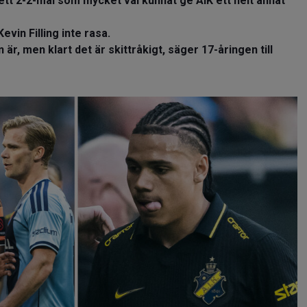
ett 2-2-mål som mycket väl kunnat ge AIK ett helt annat
evin Filling inte rasa.
 är, men klart det är skittråkigt, säger 17-åringen till