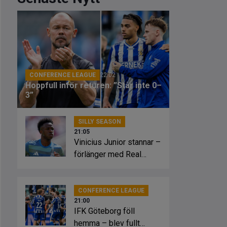
CONFERENCE LEAGUE
22:02
Hoppfull inför returen: ”Står inte 0–
3”
SILLY SEASON
21:05
Vinicius Junior stannar –
förlänger med Real
Madrid
CONFERENCE LEAGUE
21:00
IFK Göteborg föll
hemma – blev fullt