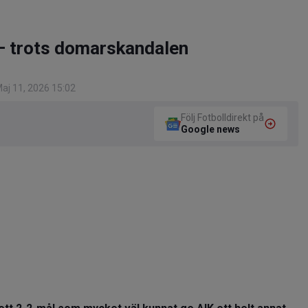
sa – trots domarskandalen
aj 11, 2026 15:02
Följ Fotbolldirekt på
Google news