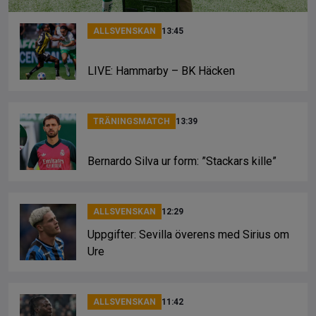
ALLSVENSKAN
13:45
LIVE: Hammarby – BK Häcken
TRÄNINGSMATCH
13:39
Bernardo Silva ur form: ”Stackars kille”
ALLSVENSKAN
12:29
Uppgifter: Sevilla överens med Sirius om
Ure
ALLSVENSKAN
11:42