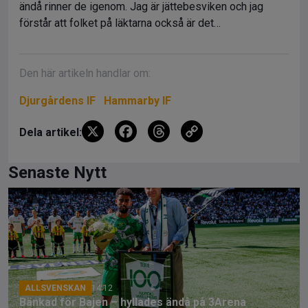
ändå rinner de igenom. Jag är jättebesviken och jag
förstår att folket på läktarna också är det…
Den här artikeln handlar om:
Djurgårdens IF
Hammarby IF
X
F
T
C
Dela artikel:
a
hr
o
ce
e
py
Senaste Nytt
b
a
Li
o
d
n
o
s
k
k
ALLSVENSKAN
14:12
Bänkad för Bajen – hyllades ändå på 3Arena