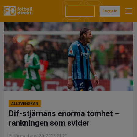
Hoppa
till
Prenumerera
Logga in
innehåll
ALLSVENSKAN
Dif-stjärnans enorma tomhet –
rankningen som svider
Publicerad april 30, 2018 21:21