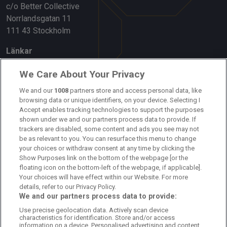
c/o Better Collective
Norrlandsgatan 11
111 43 Stockholm
Länkar
Om oss
We Care About Your Privacy
Kontakta oss
We and our
1008
partners store and access personal data, like
browsing data or unique identifiers, on your device. Selecting I
Accept enables tracking technologies to support the purposes
Kundtjänst
shown under we and our partners process data to provide. If
trackers are disabled, some content and ads you see may not
Sponsor: Rekatochklart
be as relevant to you. You can resurface this menu to change
your choices or withdraw consent at any time by clicking the
Annonsera på Fotbolldirekt
Show Purposes link on the bottom of the webpage [or the
floating icon on the bottom-left of the webpage, if applicable].
Redaktionell policy
Your choices will have effect within our Website. For more
details, refer to our Privacy Policy.
Personuppgiftspolicy
We and our partners process data to provide:
Use precise geolocation data. Actively scan device
Cookiepolicy
characteristics for identification. Store and/or access
information on a device. Personalised advertising and content,