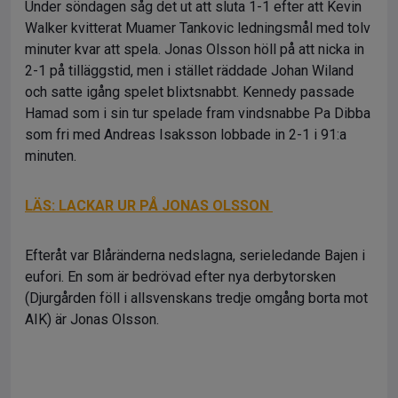
Under söndagen såg det ut att sluta 1-1 efter att Kevin
Walker kvitterat Muamer Tankovic ledningsmål med tolv
minuter kvar att spela. Jonas Olsson höll på att nicka in
2-1 på tilläggstid, men i stället räddade Johan Wiland
och satte igång spelet blixtsnabbt. Kennedy passade
Hamad som i sin tur spelade fram vindsnabbe Pa Dibba
som fri med Andreas Isaksson lobbade in 2-1 i 91:a
minuten.
LÄS: LACKAR UR PÅ JONAS OLSSON
Efteråt var Blåränderna nedslagna, serieledande Bajen i
eufori. En som är bedrövad efter nya derbytorsken
(Djurgården föll i allsvenskans tredje omgång borta mot
AIK) är Jonas Olsson.