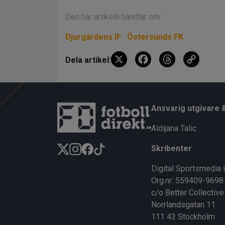
VIDEO
Nahir Besara om framtiden: ”D