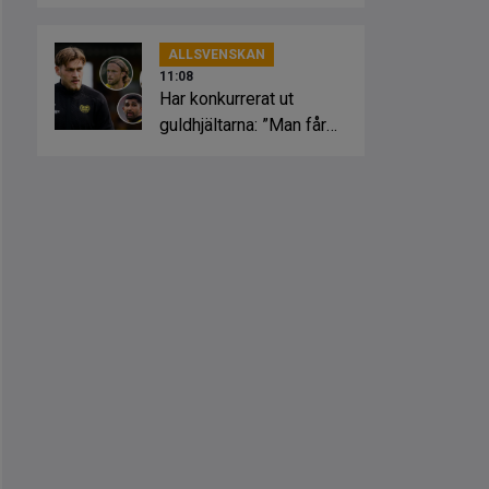
ALLSVENSKAN
11:08
Har konkurrerat ut
guldhjältarna: ”Man får
kämpa varje dag”