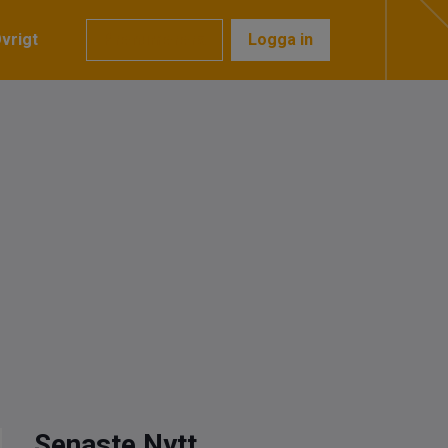
vrigt
Prenumerera
Logga in
Senaste Nytt