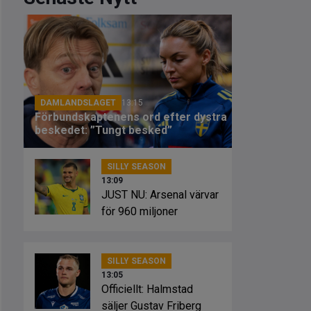
DAMLANDSLAGET
13:15
Förbundskaptenens ord efter dystra
beskedet: ”Tungt besked”
SILLY SEASON
13:09
JUST NU: Arsenal värvar
för 960 miljoner
SILLY SEASON
13:05
Officiellt: Halmstad
säljer Gustav Friberg