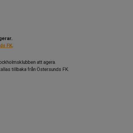
gerar.
ds FK
.
tockholmsklubben att agera.
kallas tillbaka från Östersunds FK.