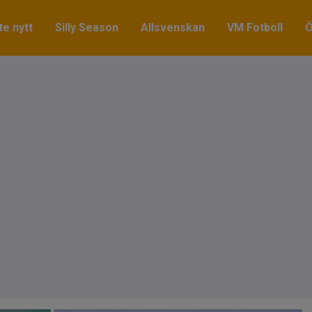
e nytt
Silly Season
Allsvenskan
VM Fotboll
Ö